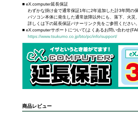
■ eX.computer延長保証
わずかな掛け金で通常保証1年に2年追加した計3年間の
パソコン本体に発生した通常故障以外にも、落下、火災、
詳しくは下の延長保証バナーリンク先をご参照ください
■ eX.computerサポートについて(よくあるお問い合わせ(
https://www.tsukumo.co.jp/bto/pc/info/support/
商品レビュー