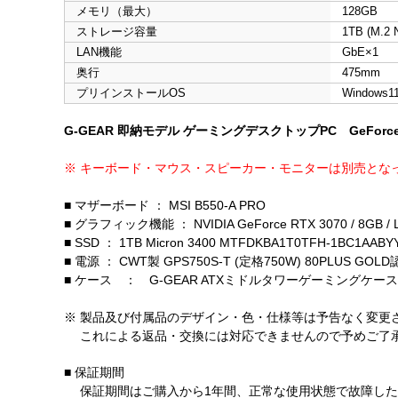
メモリ（最大）
128GB
ストレージ容量
1TB (M.2
LAN機能
GbE×1
奥行
475mm
プリインストールOS
Windows1
G-GEAR 即納モデル ゲーミングデスクトップPC GeForce 
※ キーボード・マウス・スピーカー・モニターは別売とな
■ マザーボード ： MSI B550-A PRO
■ グラフィック機能 ： NVIDIA GeForce RTX 3070 / 8GB / LH
■ SSD ： 1TB Micron 3400 MTFDKBA1T0TFH-1BC1AAB
■ 電源 ： CWT製 GPS750S-T (定格750W) 80PLUS GOL
■ ケース ： G-GEAR ATXミドルタワーゲーミングケース 
※ 製品及び付属品のデザイン・色・仕様等は予告なく変更
これによる返品・交換には対応できませんので予めご了
■ 保証期間
保証期間はご購入から1年間、正常な使用状態で故障した