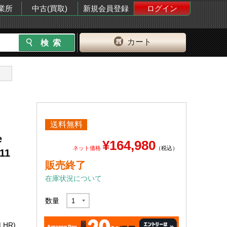
業所
中古(買取)
新規会員登録
ログイン
カート
送料無料
e
¥164,980
ネット価格
（税込）
11
販売終了
在庫状況について
数量
HR)