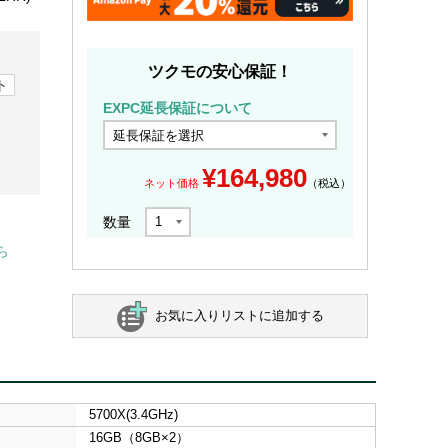
ツクモの安心保証！
ト
EXPC延長保証について
¥
164,980
ネット価格
（税込）
数量
ら
お気に入りリストに追加する
5700X(3.4GHz)
16GB（8GB×2）