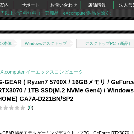
案内
サポート
お問い合わせ
店舗情報
法人営
00円以上で送料無料（一部商品・eXcomputer製品を除く）
ン本体
Windowsデスクトップ
デスクトップPC（新品）
eX.computer イーエックスコンピュータ
G-GEAR ( Ryzen7 5700X / 16GBメモリ / GeForc
RTX3070 / 1TB SSD(M.2 NVMe Gen4) / Windows
HOME) GA7A-D221BN/SP2
(
0
)
G-GEAR 即納モデル ゲーミングデスクトップPC GeForce RTX3070（L