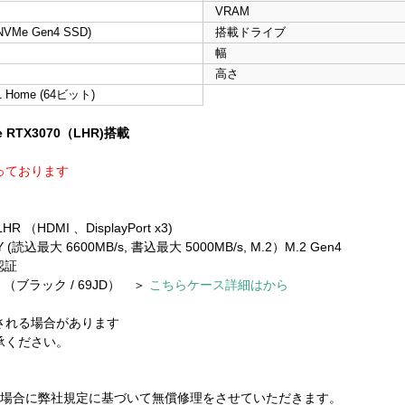
VRAM
 NVMe Gen4 SSD)
搭載ドライブ
幅
高さ
1 Home (64ビット)
RTX3070（LHR)搭載
っております
R （HDMI 、DisplayPort x3)
YY (読込最大 6600MB/s, 書込最大 5000MB/s, M.2）M.2 Gen4
D認証
（ブラック / 69JD） ＞
こちらケース詳細はから
される場合があります
承ください。
場合に弊社規定に基づいて無償修理をさせていただきます。