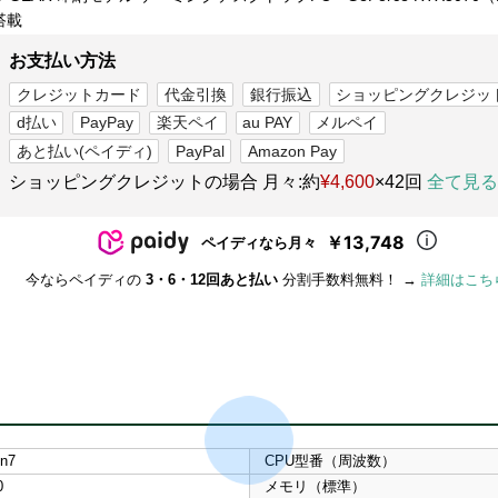
搭載
お支払い方法
クレジットカード
代金引換
銀行振込
ショッピングクレジッ
d払い
PayPay
楽天ペイ
au PAY
メルペイ
あと払い(ペイディ)
PayPal
Amazon Pay
ショッピングクレジットの場合 月々:約
¥4,600
×42回
全て見る
￥13,748
ペイディなら月々
今ならペイディの
3・6・12回あと払い
分割手数料無料！ →
詳細はこち
n7
CPU型番（周波数）
0
メモリ（標準）