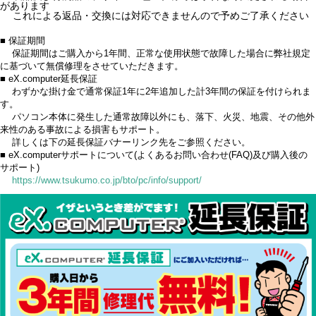
があります
これによる返品・交換には対応できませんので予めご了承ください
■ 保証期間
保証期間はご購入から1年間、正常な使用状態で故障した場合に弊社規定
に基づいて無償修理をさせていただきます。
■ eX.computer延長保証
わずかな掛け金で通常保証1年に2年追加した計3年間の保証を付けられま
す。
パソコン本体に発生した通常故障以外にも、落下、火災、地震、その他外
来性のある事故による損害もサポート。
詳しくは下の延長保証バナーリンク先をご参照ください。
■ eX.computerサポートについて(よくあるお問い合わせ(FAQ)及び購入後の
サポート)
https://www.tsukumo.co.jp/bto/pc/info/support/