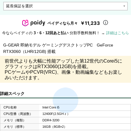
￥11,233
ペイディなら月々
今ならペイディの
3・6・12回あと払い
分割手数料無料！ →
詳細はこちら
G-GEAR 即納モデル ゲーミングデスクトップPC GeForce
RTX3060（LHR/12GB) 搭載
前世代よりも大幅に性能アップした第12世代のCorei5に
グラフィックはRTX3060(12GB)を搭載。
PCゲームやPCVR(VRC)、画像・動画編集などもお楽し
みいただけます。
詳細スペック
CPU名称
Intel Core i5
CPU型番（周波数）
12400F(2.5GHｚ）
メモリ（種類）
DDR4-3200
メモリ（標準）
16GB（8GB×2）