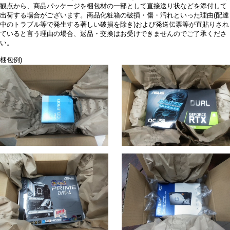
観点から、商品パッケージを梱包材の一部として直接送り状などを添付して
出荷する場合がございます。商品化粧箱の破損・傷・汚れといった理由(配達
中のトラブル等で発生する著しい破損を除き)および発送伝票等が直貼りされ
ていると言う理由の場合、返品・交換はお受けできませんのでご了承くださ
い。
梱包例)