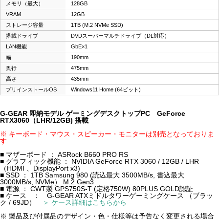
メモリ（最大）
128GB
VRAM
12GB
ストレージ容量
1TB (M.2 NVMe SSD)
搭載ドライブ
DVDスーパーマルチドライブ（DL対応）
LAN機能
GbE×1
幅
190mm
奥行
475mm
高さ
435mm
プリインストールOS
Windows11 Home (64ビット)
G-GEAR 即納モデル ゲーミングデスクトップPC GeForce
RTX3060（LHR/12GB) 搭載
※ キーボード・マウス・スピーカー・モニターは別売となっておりま
す
■ マザーボード ： ASRock B660 PRO RS
■ グラフィック機能 ： NVIDIA GeForce RTX 3060 / 12GB / LHR
（HDMI 、DisplayPort x3)
■ SSD ： 1TB Samsung 980 (読込最大 3500MB/s, 書込最大
3000MB/s, NVMe） M.2 Gen3
■ 電源 ： CWT製 GPS750S-T (定格750W) 80PLUS GOLD認証
■ ケース ： G-GEAR ATXミドルタワーゲーミングケース （ブラッ
ク / 69JD）
＞ ケース詳細はこちらから
※ 製品及び付属品のデザイン・色・仕様等は予告なく変更される場合