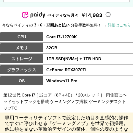
￥14,983
ペイディなら月々
今ならペイディの
3・6・12回あと払い
分割手数料無料！ →
詳細はこちら
CPU
Core i7-12700K
メモリ
32GB
ストレージ
1TB SSD(NVMe) + 1TB HDD
グラフィックス
GeForce RTX3070Ti
OS
Windows11 Pro
第12世代 Core i7 [ 12コア（8P＋4E） / 20スレッド ] 両側面にヘ
ッドセットフックを搭載 ゲーミングノブ搭載 ゲーミングデスクト
ップPC
専用ユーティリティソフトで設定した項目を直感的な操作
ですぐに呼び出せる「ゲーミングノブ」を世界で初採用。
他に類を見ない革新的デザインの筐体。個性の塊のような