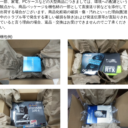
一部、家電、PCケースなどの大型商品につきましては、環境への配慮という
観点から、商品パッケージを梱包材の一部として直接送り状などを添付して
出荷する場合がございます。商品化粧箱の破損・傷・汚れといった理由(配達
中のトラブル等で発生する著しい破損を除き)および発送伝票等が直貼りされ
ていると言う理由の場合、返品・交換はお受けできませんのでご了承くださ
い。
梱包例)