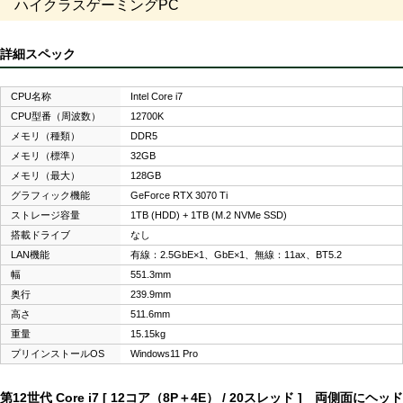
ハイクラスゲーミングPC
詳細スペック
CPU名称
Intel Core i7
CPU型番（周波数）
12700K
メモリ（種類）
DDR5
メモリ（標準）
32GB
メモリ（最大）
128GB
グラフィック機能
GeForce RTX 3070 Ti
ストレージ容量
1TB (HDD) + 1TB (M.2 NVMe SSD)
搭載ドライブ
なし
LAN機能
有線：2.5GbE×1、GbE×1、無線：11ax、BT5.2
幅
551.3mm
奥行
239.9mm
高さ
511.6mm
重量
15.15kg
プリインストールOS
Windows11 Pro
第12世代 Core i7 [ 12コア（8P＋4E） / 20スレッド ] 両側面にヘッド