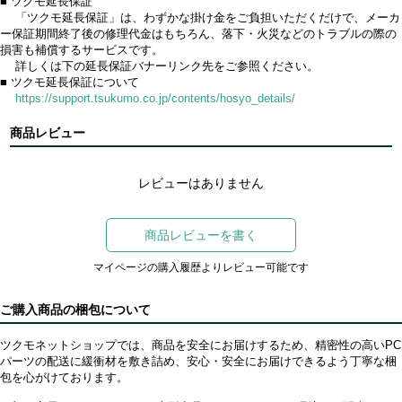
■ ツクモ延長保証
「ツクモ延長保証」は、わずかな掛け金をご負担いただくだけで、メーカ
ー保証期間終了後の修理代金はもちろん、落下・火災などのトラブルの際の
損害も補償するサービスです。
詳しくは下の延長保証バナーリンク先をご参照ください。
■ ツクモ延長保証について
https://support.tsukumo.co.jp/contents/hosyo_details/
商品レビュー
レビューはありません
商品レビューを書く
マイページの購入履歴よりレビュー可能です
ご購入商品の梱包について
ツクモネットショップでは、商品を安全にお届けするため、精密性の高いPC
パーツの配送に緩衝材を敷き詰め、安心・安全にお届けできるよう丁寧な梱
包を心がけております。