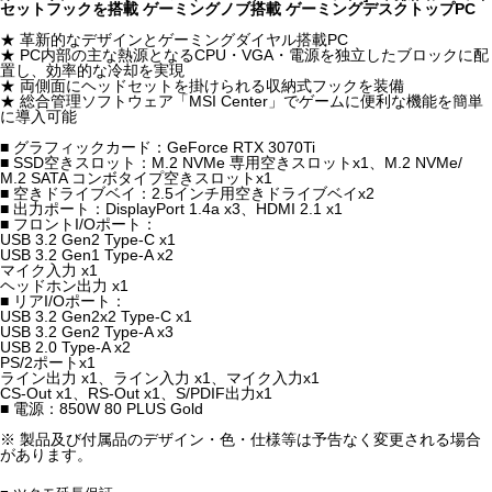
セットフックを搭載 ゲーミングノブ搭載 ゲーミングデスクトップPC
★ 革新的なデザインとゲーミングダイヤル搭載PC
★ PC内部の主な熱源となるCPU・VGA・電源を独立したブロックに配
置し、効率的な冷却を実現
★ 両側面にヘッドセットを掛けられる収納式フックを装備
★ 総合管理ソフトウェア「MSI Center」でゲームに便利な機能を簡単
に導入可能
■ グラフィックカード：GeForce RTX 3070Ti
■ SSD空きスロット：M.2 NVMe 専用空きスロットx1、M.2 NVMe/
M.2 SATA コンボタイプ空きスロットx1
■ 空きドライブベイ：2.5インチ用空きドライブベイx2
■ 出力ポート：DisplayPort 1.4a x3、HDMI 2.1 x1
■ フロントI/Oポート：
USB 3.2 Gen2 Type-C x1
USB 3.2 Gen1 Type-A x2
マイク入力 x1
ヘッドホン出力 x1
■ リアI/Oポート：
USB 3.2 Gen2x2 Type-C x1
USB 3.2 Gen2 Type-A x3
USB 2.0 Type-A x2
PS/2ポートx1
ライン出力 x1、ライン入力 x1、マイク入力x1
CS-Out x1、RS-Out x1、S/PDIF出力x1
■ 電源：850W 80 PLUS Gold
※ 製品及び付属品のデザイン・色・仕様等は予告なく変更される場合
があります。