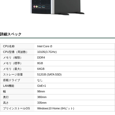
詳細スペック
CPU名称
Intel Core i3
CPU型番（周波数）
10105(3.7GHz)
メモリ（種類）
DDR4
メモリ（標準）
8GB
メモリ（最大）
64GB
ストレージ容量
512GB (SATA SSD)
搭載ドライブ
なし
LAN機能
GbE×1
幅
98mm
奥行
380mm
高さ
335mm
プリインストールOS
Windows10 Home (64ビット)