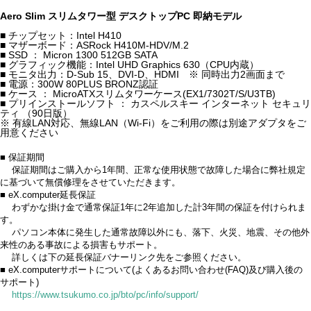
Aero Slim スリムタワー型 デスクトップPC 即納モデル
■ チップセット：Intel H410
■ マザーボード：ASRock H410M-HDV/M.2
■ SSD ： Micron 1300 512GB SATA
■ グラフィック機能：Intel UHD Graphics 630（CPU内蔵）
■ モニタ出力：D-Sub 15、DVI-D、HDMI ※ 同時出力2画面まで
■ 電源：300W 80PLUS BRONZ認証
■ ケース ： MicroATXスリムタワーケース(EX1/7302T/S/U3TB)
■ プリインストールソフト ： カスペルスキー インターネット セキュリ
ティ （90日版）
※ 有線LAN対応、無線LAN（Wi-Fi）をご利用の際は別途アダプタをご
用意ください
■ 保証期間
保証期間はご購入から1年間、正常な使用状態で故障した場合に弊社規定
に基づいて無償修理をさせていただきます。
■ eX.computer延長保証
わずかな掛け金で通常保証1年に2年追加した計3年間の保証を付けられま
す。
パソコン本体に発生した通常故障以外にも、落下、火災、地震、その他外
来性のある事故による損害もサポート。
詳しくは下の延長保証バナーリンク先をご参照ください。
■ eX.computerサポートについて(よくあるお問い合わせ(FAQ)及び購入後の
サポート)
https://www.tsukumo.co.jp/bto/pc/info/support/