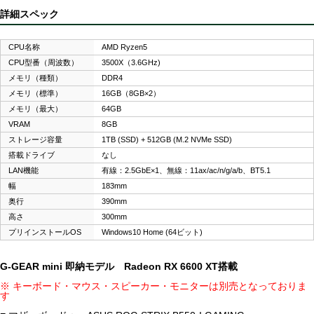
詳細スペック
CPU名称
AMD Ryzen5
CPU型番（周波数）
3500X（3.6GHz)
メモリ（種類）
DDR4
メモリ（標準）
16GB（8GB×2）
メモリ（最大）
64GB
VRAM
8GB
ストレージ容量
1TB (SSD) + 512GB (M.2 NVMe SSD)
搭載ドライブ
なし
LAN機能
有線：2.5GbE×1、無線：11ax/ac/n/g/a/b、BT5.1
幅
183mm
奥行
390mm
高さ
300mm
プリインストールOS
Windows10 Home (64ビット)
G-GEAR mini 即納モデル Radeon RX 6600 XT搭載
※ キーボード・マウス・スピーカー・モニターは別売となっておりま
す