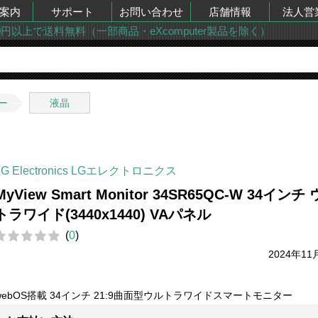
案内
サポート
お問い合わせ
店舗情報
法人営
00円以上で送料無料（一部商品・eXcomputer製品を除く）
ー
液晶
LG Electronics LGエレクトロニクス
MyView Smart Monitor 34SR65QC-W 34インチ
トラワイド(3440x1440) VAパネル
(
0
)
2024年11
webOS搭載 34インチ 21:9曲面型ウルトラワイドスマートモニター