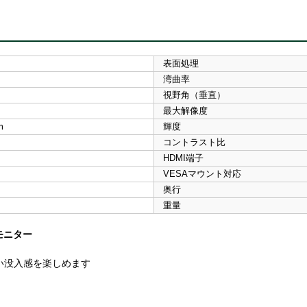
表面処理
湾曲率
視野角（垂直）
最大解像度
m
輝度
コントラスト比
HDMI端子
VESAマウント対応
奥行
重量
モニター
高い没入感を楽しめます