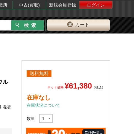
業所
中古(買取)
新規会員登録
ログイン
カート
送料無料
 ウル
¥61,380
ネット価格
（税込）
在庫なし
在庫状況について
月 発売
数量