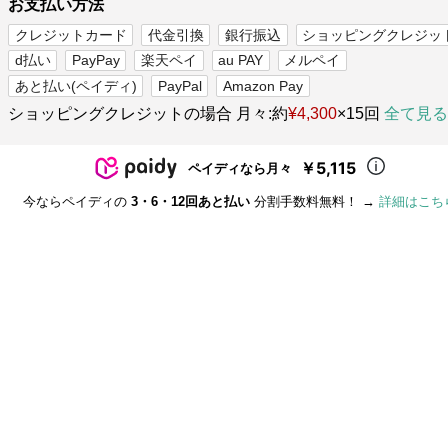
お支払い方法
クレジットカード
代金引換
銀行振込
ショッピングクレジッ
d払い
PayPay
楽天ペイ
au PAY
メルペイ
あと払い(ペイディ)
PayPal
Amazon Pay
ショッピングクレジットの場合 月々:約
¥4,300
×15回
全て見る
￥5,115
ペイディなら月々
今ならペイディの
3・6・12回あと払い
分割手数料無料！ →
詳細はこち