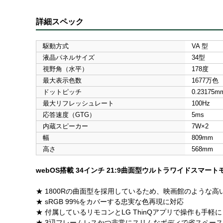
詳細スペック
駆動方式
VA 型
液晶パネルサイズ
34型
視野角（水平）
178度
最大表示色数
1677万色
ドットピッチ
0.23175m
最大リフレッシュレート
100Hz
応答速度（GTG）
5ms
内蔵スピーカー
7W×2
幅
809mm
高さ
568mm
webOS搭載 34インチ 21:9曲面型ウルトラワイドスマート
★ 1800Rの曲面型を採用しているため、映画館のような
★ sRGB 99%をカバーする忠実な色再現に対応
★ 付属しているリモコンとLG ThinQアプリで操作も手軽に
★ 3辺フレームレスかつ非常にスリムなボディで省スペース