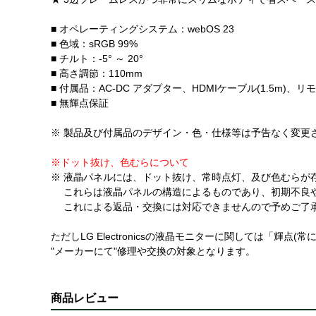
■ オペレーティングシステム：webOS 23
■ 色域：sRGB 99%
■ チルト：-5° ～ 20°
■ 高さ調節：110mm
■ 付属品：AC-DC アダプター、HDMIケーブル(1.5
■ 無輝点保証
※ 製品及び付属品のデザイン・色・仕様等は予告なく変更
※ドット抜け、色むらについて
※ 液晶パネルには、ドット抜け、常時点灯、及び色むらが
これらは液晶パネルの構造によるものであり、初期不良
これによる返品・交換には対応できませんので予めご了
ただしLG Electronicsの液晶モニターに関しては「輝点(
"メーカーにて"修理や交換の対象となります。
商品レビュー