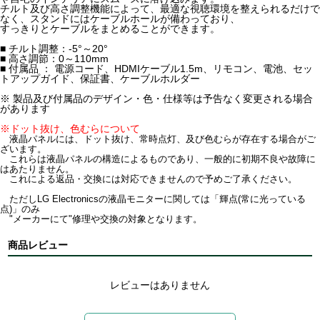
チルト及び高さ調整機能によって、最適な視聴環境を整えられるだけで
なく、スタンドにはケーブルホールが備わっており、
すっきりとケーブルをまとめることができます。
■ チルト調整：-5°～20°
■ 高さ調節：0～110mm
■ 付属品 ： 電源コード、HDMIケーブル1.5m、リモコン、電池、セッ
トアップガイド、保証書、ケーブルホルダー
※ 製品及び付属品のデザイン・色・仕様等は予告なく変更される場合
があります
※ドット抜け、色むらについて
液晶パネルには、ドット抜け、常時点灯、及び色むらが存在する場合がご
ざいます。
これらは液晶パネルの構造によるものであり、一般的に初期不良や故障に
はあたりません。
これによる返品・交換には対応できませんので予めご了承ください。
ただしLG Electronicsの液晶モニターに関しては「輝点(常に光っている
点)」のみ
"メーカーにて"修理や交換の対象となります。
商品レビュー
レビューはありません