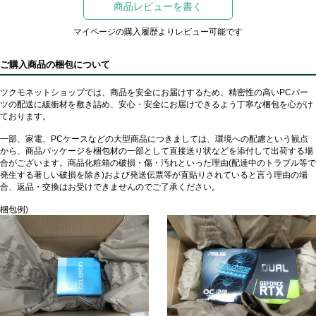
商品レビューを書く
マイページの購入履歴よりレビュー可能です
ご購入商品の梱包について
ツクモネットショップでは、商品を安全にお届けするため、精密性の高いPCパー
ツの配送に緩衝材を敷き詰め、安心・安全にお届けできるよう丁寧な梱包を心がけ
ております。
一部、家電、PCケースなどの大型商品につきましては、環境への配慮という観点
から、商品パッケージを梱包材の一部として直接送り状などを添付して出荷する場
合がございます。商品化粧箱の破損・傷・汚れといった理由(配達中のトラブル等で
発生する著しい破損を除き)および発送伝票等が直貼りされていると言う理由の場
合、返品・交換はお受けできませんのでご了承ください。
梱包例)