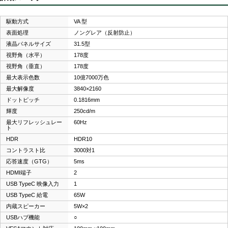
駆動方式
VA 型
表面処理
ノングレア（反射防止）
液晶パネルサイズ
31.5型
視野角（水平）
178度
視野角（垂直）
178度
最大表示色数
10億7000万色
最大解像度
3840×2160
ドットピッチ
0.1816mm
輝度
250cd/m
最大リフレッシュレー
60Hz
ト
HDR
HDR10
コントラスト比
3000対1
応答速度（GTG）
5ms
HDMI端子
2
USB TypeC 映像入力
1
USB TypeC 給電
65W
内蔵スピーカー
5W×2
USBハブ機能
○