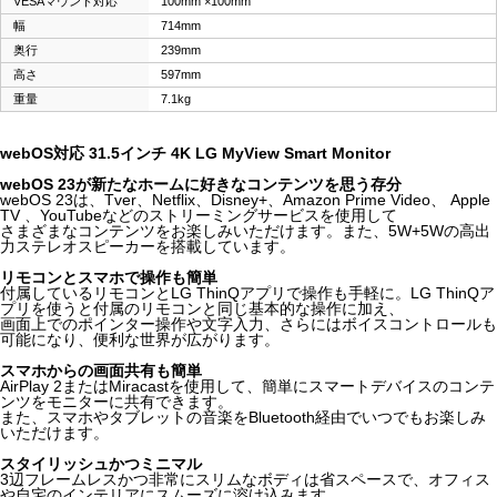
VESAマウント対応
100mm ×100mm
幅
714mm
奥行
239mm
高さ
597mm
重量
7.1kg
webOS対応 31.5インチ 4K LG MyView Smart Monitor
webOS 23が新たなホームに好きなコンテンツを思う存分
webOS 23は、Tver、Netflix、Disney+、Amazon Prime Video、 Apple
TV 、YouTubeなどのストリーミングサービスを使用して
さまざまなコンテンツをお楽しみいただけます。また、5W+5Wの高出
力ステレオスピーカーを搭載しています。
リモコンとスマホで操作も簡単
付属しているリモコンとLG ThinQアプリで操作も手軽に。LG ThinQア
プリを使うと付属のリモコンと同じ基本的な操作に加え、
画面上でのポインター操作や文字入力、さらにはボイスコントロールも
可能になり、便利な世界が広がります。
スマホからの画面共有も簡単
AirPlay 2またはMiracastを使用して、簡単にスマートデバイスのコンテ
ンツをモニターに共有できます。
また、スマホやタブレットの音楽をBluetooth経由でいつでもお楽しみ
いただけます。
スタイリッシュかつミニマル
3辺フレームレスかつ非常にスリムなボディは省スペースで、オフィス
や自宅のインテリアにスムーズに溶け込みます。