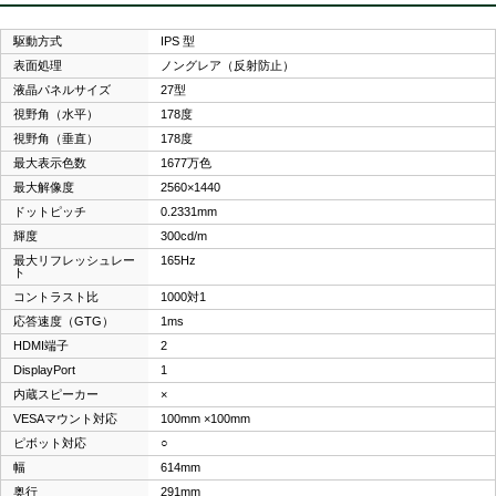
駆動方式
IPS 型
表面処理
ノングレア（反射防止）
液晶パネルサイズ
27型
視野角（水平）
178度
視野角（垂直）
178度
最大表示色数
1677万色
最大解像度
2560×1440
ドットピッチ
0.2331mm
輝度
300cd/m
最大リフレッシュレー
165Hz
ト
コントラスト比
1000対1
応答速度（GTG）
1ms
HDMI端子
2
DisplayPort
1
内蔵スピーカー
×
VESAマウント対応
100mm ×100mm
ピボット対応
○
幅
614mm
奥行
291mm