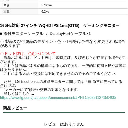
高さ
570mm
重量
6.2kg
165Hz対応 27インチ WQHD IPS 1ms(GTG) ゲーミングモニター
■ 添付モニターケーブル ： DisplayPortケーブル×1
※ 製品及び付属品のデザイン・色・仕様等は予告なく変更される場合
があります
※ドット抜け、色むらについて
液晶パネルには、ドット抜け、常時点灯、及び色むらが存在する場合がご
ざいます。
これらは液晶パネルの構造によるものであり、一般的に初期不良や故障に
はあたりません。
これによる返品・交換には対応できませんので予めご了承ください。
ただしLG Electronicsの液晶モニターに関しては「輝点(常に光っている
点)」のみ
"メーカーにて"修理や交換の対象となります。
詳しくはこちら →
https://www.lg.com/jp/support/announcement/JPNTC20231127150400/
商品レビュー
レビューはありません