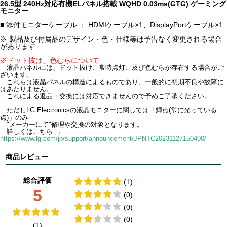
26.5型 240Hz対応有機ELパネル搭載 WQHD 0.03ms(GTG) ゲーミング
モニター
■ 添付モニターケーブル ： HDMIケーブル×1、DisplayPortケーブル×1
※ 製品及び付属品のデザイン・色・仕様等は予告なく変更される場合
があります
※ドット抜け、色むらについて
液晶パネルには、ドット抜け、常時点灯、及び色むらが存在する場合がご
ざいます。
これらは液晶パネルの構造によるものであり、一般的に初期不良や故障に
はあたりません。
これによる返品・交換には対応できませんので予めご了承ください。
ただしLG Electronicsの液晶モニターに関しては「輝点(常に光っている
点)」のみ
"メーカーにて"修理や交換の対象となります。
詳しくはこちら →
https://www.lg.com/jp/support/announcement/JPNTC20231127150400/
商品レビュー
総合評価
(
1
)
5
(0)
(0)
(0)
(
1
)