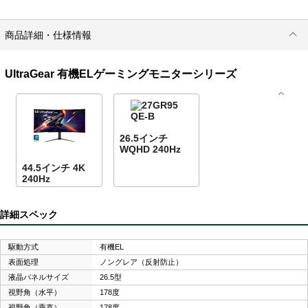
商品詳細・仕様情報
UltraGear 有機ELゲーミングモニターシリーズ
26.5インチ
WQHD 240Hz
44.5インチ 4K
240Hz
詳細スペック
駆動方式
有機EL
表面処理
ノングレア（反射防止）
液晶パネルサイズ
26.5型
視野角（水平）
178度
視野角（垂直）
178度