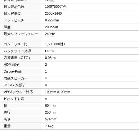
最大表示色数
10億7000万色
最大解像度
2560×1440
ドットピッチ
0.229mm
輝度
200cd/m
最大リフレッシュレー
240Hz
ト
コントラスト比
1,500,000対1
バックライト光源
OLED
応答速度（GTG）
0.03ms
HDMI端子
2
DisplayPort
1
内蔵スピーカー
×
USBハブ機能
○
VESAマウント対応
100mm ×100mm
ピボット対応
○
幅
604mm
奥行
258mm
高さ
574mm
重量
7.4kg