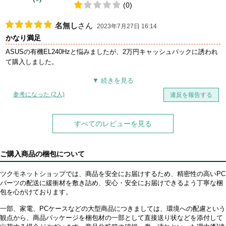
(0)
名無し
さん
2023年7月27日 16:14
かなり満足
ASUSの有機EL240Hzと悩みましたが、2万円キャッシュバックに誘われ
て購入しました。
初の有機ELということもあり、月並みですが黒の奇麗さに驚きました。
組み立ても非常に簡単で足も細めなシンプルなデザインなので気に入っ
参考になった (2人)
違反を報告する
ています。
現在は使用を開始して約一週間が経過しました。
すべてのレビューを見る
いまのところ問題なく使用できています。
ご購入商品の梱包について
ツクモネットショップでは、商品を安全にお届けするため、精密性の高いPC
パーツの配送に緩衝材を敷き詰め、安心・安全にお届けできるよう丁寧な梱
包を心がけております。
一部、家電、PCケースなどの大型商品につきましては、環境への配慮という
観点から、商品パッケージを梱包材の一部として直接送り状などを添付して