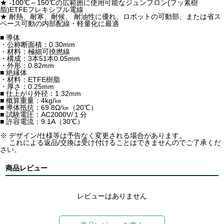
★ -100℃～150℃の広範囲に使用可能なジュンフロン(フッ素樹
脂)ETFEフレキシブル電線
★ 耐熱、耐寒、耐候、 耐油性に優れ、ロボットの可動部、または省ス
ペース可動の内部配線・軽量化に最適
■ 導体
・公称断面積：0.30mm
・材料：極細可撓撚線
・構成：3本51本0.05mm
・外形：0.82mm
■ 絶縁体
・材料：ETFE樹脂
・厚さ：0.25mm
■ 仕上がり外径：1.32mm
■ 概算重量：4kg/㎞
■ 導体抵抗：69.8Ω/㎞（20℃）
■ 試験電圧：AC2000V/１分
■ 許容電流：9.1A（30℃）
※ デザイン/仕様等は予告なく変更される場合があります。
これによる返品/交換は受け付けることはできませんのでご了承くだ
さい。
商品レビュー
レビューはありません