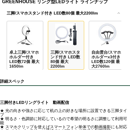
GREENHOUSE リング型LEDライト ラインナップ
三脚/スマホスタンド付き LED数80個 最大2200lm
卓上三脚/スマホ
三脚/スマホスタ
自由雲台/スマホ
ホルダー付き
ンド付き LED数
ホルダーx3付き
LED数72個 最大
80個 最大
LED数120個 最
1650lm
2200lm
大2760lm
詳細スペック
三脚付きLEDリングライト 動画配信
★ 光の向きや強さに応じて机の上の好きな場所に設置できる三脚タイ
プ
★ 明るさ・色調節に対応しているので希望の明るさに調整して利用可
能
★ スマホクリップを使えばスマートフォン単体での動画撮影にも対応