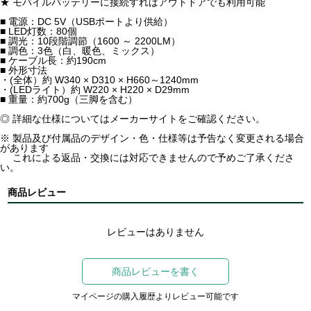
★ モバイルバッテリーに接続すればアウトドアでも利用可能
■ 電源：DC 5V（USBポートより供給）
■ LED灯数：80個
■ 調光：10段階調節（1600 ～ 2200LM）
■ 調色：3色（白、暖色、ミックス）
■ ケーブル長：約190cm
■ 外形寸法
・(全体）約 W340 × D310 × H660～1240mm
・(LEDライト）約 W220 × H220 × D29mm
■ 重量：約700g（三脚を含む）
◎ 詳細な仕様についてはメーカーサイトをご確認ください。
※ 製品及び付属品のデザイン・色・仕様等は予告なく変更される場合
があります
これによる返品・交換には対応できませんので予めご了承くださ
い。
商品レビュー
レビューはありません
商品レビューを書く
マイページの購入履歴よりレビュー可能です