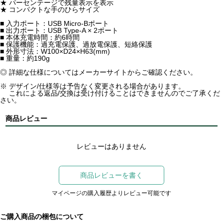
★ パーセンテージで残量表示を表示
★ コンパクトな手のひらサイズ
■ 入力ポート：USB Micro-Bポート
■ 出力ポート：USB Type-A × 2ポート
■ 本体充電時間：約6時間
■ 保護機能：過充電保護、過放電保護、短絡保護
■ 外形寸法：W100×D24×H63(mm)
■ 重量：約190g
◎ 詳細な仕様についてはメーカーサイトからご確認ください。
※ デザイン/仕様等は予告なく変更される場合があります。
これによる返品/交換は受け付けることはできませんのでご了承くだ
さい。
商品レビュー
レビューはありません
商品レビューを書く
マイページの購入履歴よりレビュー可能です
ご購入商品の梱包について