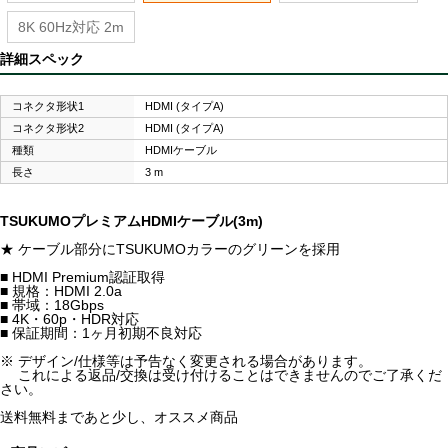
8K 60Hz対応 2m
詳細スペック
コネクタ形状1
HDMI (タイプA)
コネクタ形状2
HDMI (タイプA)
種類
HDMIケーブル
長さ
3 m
TSUKUMOプレミアムHDMIケーブル(3m)
★ ケーブル部分にTSUKUMOカラーのグリーンを採用
■ HDMI Premium認証取得
■ 規格：HDMI 2.0a
■ 帯域：18Gbps
■ 4K・60p・HDR対応
■ 保証期間：1ヶ月初期不良対応
※ デザイン/仕様等は予告なく変更される場合があります。
これによる返品/交換は受け付けることはできませんのでご了承くだ
さい。
送料無料まであと少し、オススメ商品