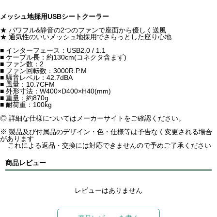
メッシュ地採用USBシートクーラー
★ パワフル&静音の2つのファンで座面から優しく送風
★ 通気性のいいメッシュ地採用でさらっとした座り心地
■ インターフェース：USB2.0 / 1.1
■ ケーブル長：約130cm(コネクタ含まず)
■ ファン数：2
■ ファン回転数：3000R.P.M
■ 騒音レベル：42.7dBA
■ 風量：10.7CFM
■ 外形寸法：W400×D400×H40(mm)
■ 重量：約870g
■ 耐荷重：100kg
◎ 詳細な仕様についてはメーカーサイトをご確認ください。
※ 製品及び付属品のデザイン・色・仕様等は予告なく変更される場合
があります
これによる返品・交換には対応できませんので予めご了承ください
商品レビュー
レビューはありません