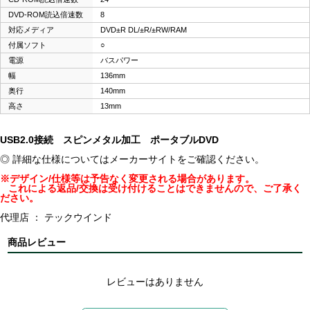
DVD-ROM読込倍速数
8
対応メディア
DVD±R DL/±R/±RW/RAM
付属ソフト
○
電源
バスパワー
幅
136mm
奥行
140mm
高さ
13mm
USB2.0接続 スピンメタル加工 ポータブルDVD
◎ 詳細な仕様についてはメーカーサイトをご確認ください。
※デザイン/仕様等は予告なく変更される場合があります。
これによる返品/交換は受け付けることはできませんので、ご了承く
ださい。
代理店 ： テックウインド
商品レビュー
レビューはありません