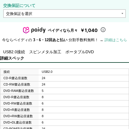
交換保証について
￥1,040
ペイディなら月々
今ならペイディの
3・6・12回あと払い
分割手数料無料！ →
詳細はこちら
USB2.0接続 スピンメタル加工 ポータブルDVD
詳細スペック
接続
USB2.0
CD-R書込倍速数
24
CD-RW書込倍速数
24
DVD-RAM書込倍速数
5
DVD-R書込倍速数
8
DVD-RW書込倍速数
6
DVD+R書込倍速数
8
DVD+RW書込倍速数
8
DVD+DL書込倍速数
6
CD-ROM読込倍速数
24