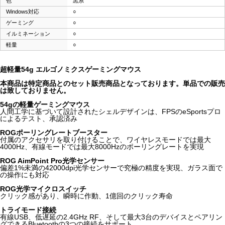
色
黒系
Windows対応
○
ゲーミング
○
イルミネーション
○
軽量
○
超軽量54g エルゴノミクスゲーミングマウス
本商品は特定商品とのセット販売商品となっております。単品での販売
は致しておりません。
54gの軽量ゲーミングマウス
人間工学に基づいて設計されたシェルデザインは、FPSのeSportsプロ
によるテスト、承認済み
ROGポーリングレートブースター
付属のアクセサリを取り付けることで、ワイヤレスモードでは最大
4000Hz、有線モードでは最大8000Hzのポーリングレートを実現
ROG AimPoint Pro光学センサー
偏差1%未満の42000dpi光学センサーで究極の精度を実現、ガラス面で
の操作にも対応
ROG光学マイクロスイッチ
クリック感があり、瞬時に作動、1億回のクリック寿命
トライモード接続
有線USB、低遅延の2.4GHz RF、そして最大3台のデバイスとペアリン
グできるBluetoothの3つの接続をサポート