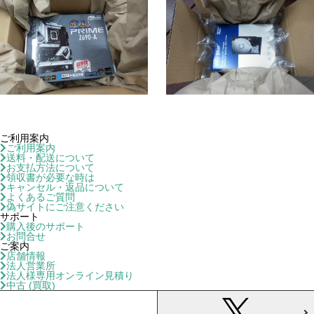
ご利用案内
ご利用案内
送料・配送について
お支払方法について
領収書が必要な時は
キャンセル・返品について
よくあるご質問
偽サイトにご注意ください
サポート
購入後のサポート
お問合せ
ご案内
店舗情報
法人営業所
法人様専用オンライン見積り
中古 (買取)