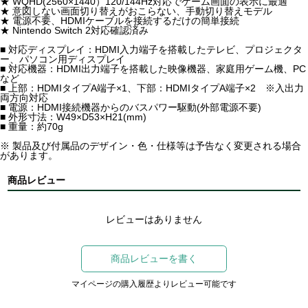
★ WQHD(2560×1440）120/144Hz対応でゲーム画面の表示に最適
★ 意図しない画面切り替えがおこらない、手動切り替えモデル
★ 電源不要、HDMIケーブルを接続するだけの簡単接続
★ Nintendo Switch 2対応確認済み
■ 対応ディスプレイ：HDMI入力端子を搭載したテレビ、プロジェクタ
ー、パソコン用ディスプレイ
■ 対応機器：HDMI出力端子を搭載した映像機器、家庭用ゲーム機、PC
など
■ 上部：HDMIタイプA端子×1、下部：HDMIタイプA端子×2 ※入出力
両方向対応
■ 電源：HDMI接続機器からのバスパワー駆動(外部電源不要)
■ 外形寸法：W49×D53×H21(mm)
■ 重量：約70g
※ 製品及び付属品のデザイン・色・仕様等は予告なく変更される場合
があります。
商品レビュー
レビューはありません
商品レビューを書く
マイページの購入履歴よりレビュー可能です