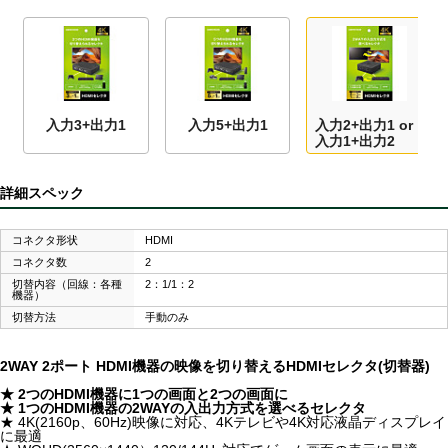
入力3+出力1
入力5+出力1
入力2+出力1 or
入力1+出力2
詳細スペック
コネクタ形状
HDMI
コネクタ数
2
切替内容（回線：各種
2：1/1：2
機器）
切替方法
手動のみ
2WAY 2ポート HDMI機器の映像を切り替えるHDMIセレクタ(切替器)
★ 2つのHDMI機器に1つの画面と2つの画面に
★ 1つのHDMI機器の2WAYの入出力方式を選べるセレクタ
★ 4K(2160p、60Hz)映像に対応、4Kテレビや4K対応液晶ディスプレイ
に最適