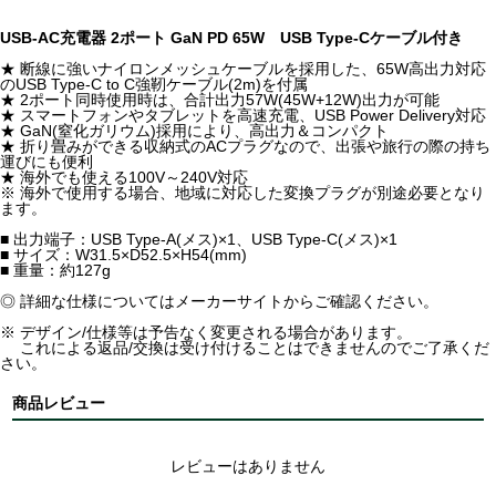
USB-AC充電器 2ポート GaN PD 65W USB Type-Cケーブル付き
★ 断線に強いナイロンメッシュケーブルを採用した、65W高出力対応
のUSB Type-C to C強靭ケーブル(2m)を付属
★ 2ポート同時使用時は、合計出力57W(45W+12W)出力が可能
★ スマートフォンやタブレットを高速充電、USB Power Delivery対応
★ GaN(窒化ガリウム)採用により、高出力＆コンパクト
★ 折り畳みができる収納式のACプラグなので、出張や旅行の際の持ち
運びにも便利
★ 海外でも使える100V～240V対応
※ 海外で使用する場合、地域に対応した変換プラグが別途必要となり
ます。
■ 出力端子：USB Type-A(メス)×1、USB Type-C(メス)×1
■ サイズ：W31.5×D52.5×H54(mm)
■ 重量：約127g
◎ 詳細な仕様についてはメーカーサイトからご確認ください。
※ デザイン/仕様等は予告なく変更される場合があります。
これによる返品/交換は受け付けることはできませんのでご了承くだ
さい。
商品レビュー
レビューはありません