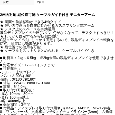
台数
2台用
2画面対応 縦位置可能 ケーブルガイド付き モニターアーム
★ 画面の前後移動ができる4軸タイプ
★ 軽い力で画面を自在に動かせるガススプリング式アーム
★ デスク上のスペースを有効活用
液晶ディスプレイの台座(スタンド)がなくなって、デスク上すっきり！
★ しっかり固定するから転倒に強い
C型クランプで机にしっかり固定するので、液晶ディスプレイの転倒を
防ぎ、耐震にも効果があります。
★ 縦位置での使用も可能
★ ケーブルをスッキリまとめられる、ケーブルガイド付き
■ 耐荷重：2kg～6.5kg ※2kg未満の液晶ディスプレイは使用できませ
ん。
■ 対応サイズ：17～27インチまで
■ 可動範囲：
-チルト：上90°/下45°
-パン：左90°/右90°
-回転：左180°/右180°
■ 寸法：W942×D98×H570 mm
■ 重量：約4.0kg
■ 取り付け可能天板：
-厚さ 10mm～80mm
-奥行 100mm以上
-幅 140mm以上
■ 保証期間：3年間
■ 付属品：ディスプレイ取り付け用ネジ(M4x8、M4x12、M5x12)×各
8、ワッシャー×8、六角棒レンチ&マイナスドライバー(3mm)、六角棒