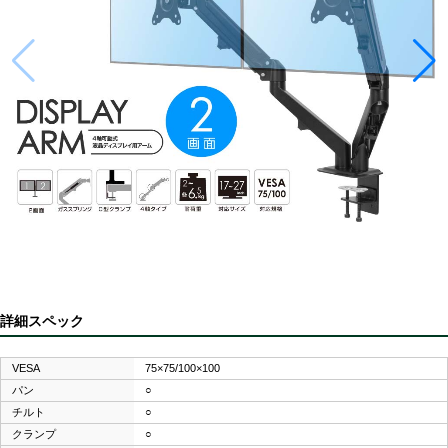
詳細スペック
VESA
75×75/100×100
パン
○
チルト
○
クランプ
○