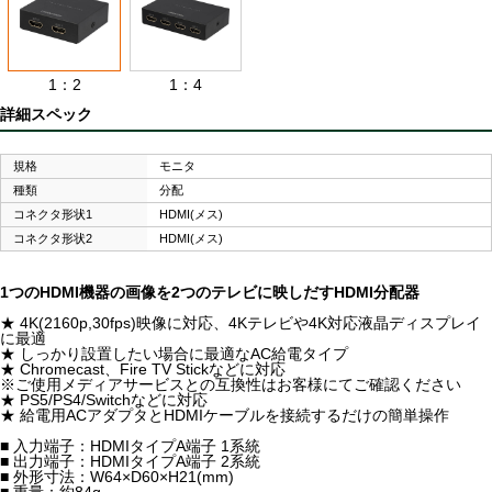
1：2
1：4
詳細スペック
規格
モニタ
種類
分配
コネクタ形状1
HDMI(メス)
コネクタ形状2
HDMI(メス)
1つのHDMI機器の画像を2つのテレビに映しだすHDMI分配器
★ 4K(2160p,30fps)映像に対応、4Kテレビや4K対応液晶ディスプレイ
に最適
★ しっかり設置したい場合に最適なAC給電タイプ
★ Chromecast、Fire TV Stickなどに対応
※ご使用メディアサービスとの互換性はお客様にてご確認ください
★ PS5/PS4/Switchなどに対応
★ 給電用ACアダプタとHDMIケーブルを接続するだけの簡単操作
■ 入力端子：HDMIタイプA端子 1系統
■ 出力端子：HDMIタイプA端子 2系統
■ 外形寸法：W64×D60×H21(mm)