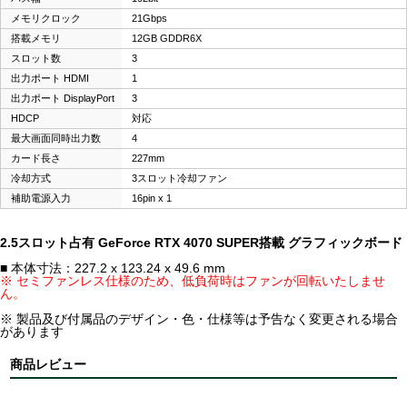
メモリクロック
21Gbps
搭載メモリ
12GB GDDR6X
スロット数
3
出力ポート HDMI
1
出力ポート DisplayPort
3
HDCP
対応
最大画面同時出力数
4
カード長さ
227mm
冷却方式
3スロット冷却ファン
補助電源入力
16pin x 1
2.5スロット占有 GeForce RTX 4070 SUPER搭載 グラフィックボード
■ 本体寸法：227.2 x 123.24 x 49.6 mm
※ セミファンレス仕様のため、低負荷時はファンが回転いたしませ
ん。
※ 製品及び付属品のデザイン・色・仕様等は予告なく変更される場合
があります
商品レビュー