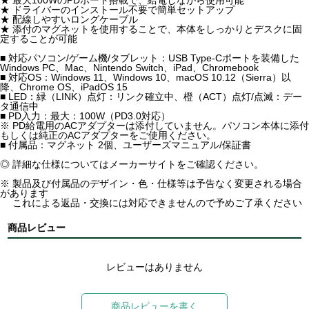
★ ドライバーのインストール不要で簡単セットアップ
★ 配線しやすいロングケーブル
★ 添付のマグネットを使用することで、本体をしっかりとデスクに固
定することが可能
■ 対応パソコン/ゲーム機/タブレット：USB Type-Cポートを装備した
Windows PC、Mac、Nintendo Switch、iPad、Chromebook
■ 対応OS：Windows 11、Windows 10、macOS 10.12（Sierra）以
降、Chrome OS、iPadOS 15
■ LED：緑（LINK）点灯：リンク確立中、橙（ACT）点灯/点滅：デー
タ通信中
■ PD入力：最大：100W（PD3.0対応）
※ PD給電用のACアダプターは添付していません。パソコン本体に添付
もしくは純正のACアダプターをご使用ください。
■ 付属品：マグネット 2個、ユーザーズマニュアル/保証書
◎ 詳細な仕様についてはメーカーサイトをご確認ください。
※ 製品及び付属品のデザイン・色・仕様等は予告なく変更される場合
があります
これによる返品・交換には対応できませんので予めご了承ください
商品レビュー
レビューはありません
商品レビューを書く