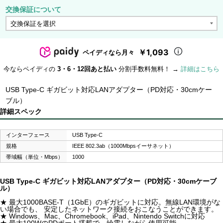
交換保証について
￥1,093
ペイディなら月々
今ならペイディの
3・6・12回あと払い
分割手数料無料！ →
詳細はこちら
USB Type-C ギガビット対応LANアダプター（PD対応・30cmケー
ブル）
詳細スペック
インターフェース
USB Type-C
規格
IEEE 802.3ab（1000Mbpsイーサネット）
帯域幅（単位・Mbps）
1000
USB Type-C ギガビット対応LANアダプター（PD対応・30cmケーブ
ル）
★ 最大1000BASE-T（1GbE）のギガビットに対応。無線LAN環境がな
い場合でも、 安定したネットワーク接続をおこなうことができます。
★ Windows、Mac、Chromebook、iPad、Nintendo Switchに対応
★ 最大100WのPDポート搭載で、給電しながら使用可能