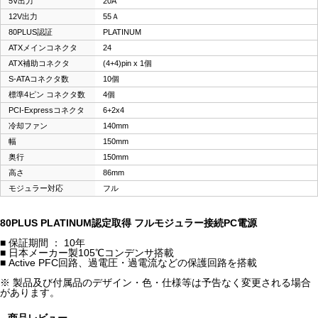
5V出力
20A
12V出力
55Ａ
80PLUS認証
PLATINUM
ATXメインコネクタ
24
ATX補助コネクタ
(4+4)pin x 1個
S-ATAコネクタ数
10個
標準4ピン コネクタ数
4個
PCI-Expressコネクタ
6+2x4
冷却ファン
140mm
幅
150mm
奥行
150mm
高さ
86mm
モジュラー対応
フル
80PLUS PLATINUM認定取得 フルモジュラー接続PC電源
■ 保証期間 ： 10年
■ 日本メーカー製105℃コンデンサ搭載
■ Active PFC回路、過電圧・過電流などの保護回路を搭載
※ 製品及び付属品のデザイン・色・仕様等は予告なく変更される場合
があります。