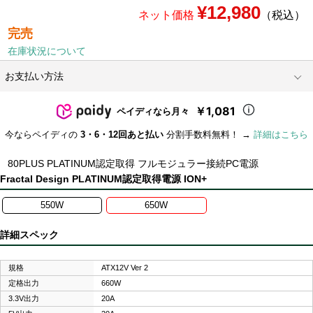
¥12,980
ネット価格
（税込）
完売
在庫状況について
お支払い方法
￥1,081
ペイディなら月々
今ならペイディの
3・6・12回あと払い
分割手数料無料！ →
詳細はこちら
80PLUS PLATINUM認定取得 フルモジュラー接続PC電源
Fractal Design PLATINUM認定取得電源 ION+
550W
650W
詳細スペック
規格
ATX12V Ver 2
定格出力
660W
3.3V出力
20A