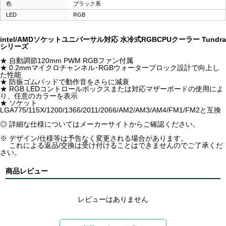
色
ブラック系
LED
RGB
intel/AMDソケットユニバーサル対応 水冷式RGBCPUクーラー Tundra
シリーズ
★ 自動調節120mm PWM RGBファン付属
★ 0.2mmマイクロチャンネル･RGBウォーターブロック設計で向上し
た性能
★ 防振ゴムパッドで動作音をさらに減衰
★ RGB LEDコントロールボックスまたは対応マザーボードの使用によ
り、任意のカラーを表示
★ ソケット
LGA775/115X/1200/1366/2011/2066/AM2/AM3/AM4/FM1/FM2と互換
◎ 詳細な仕様についてはメーカーサイトからご確認ください。
※ デザイン/仕様等は予告なく変更される場合があります。
これによる返品/交換は受け付けることはできませんのでご了承くだ
さい。
商品レビュー
レビューはありません