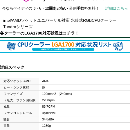
今ならペイディの
3・6・12回あと払い
分割手数料無料！ →
詳細はこちら
intel/AMDソケットユニバーサル対応 水冷式RGBCPUクーラー
Tundraシリーズ
各クーラーのLGA1700対応状況はコチラ！
詳細スペック
対応ソケット AMD
AM4
ヒートシンク素材
銅
ファンサイズ
120mm×2 （240mm）
（最大）ファン回転数
2200rpm
風量
83.7CFM
ファンコントロール
4pinPWM
騒音
34.8dBA
重量
1230g