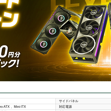
サイドパネル
o ATX 、Mini-ITX
対応電源