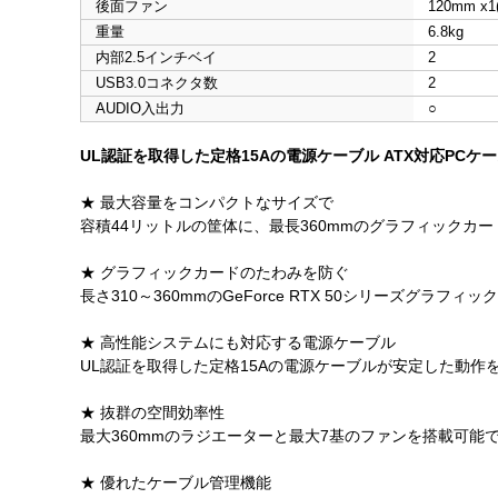
後面ファン
120mm x
重量
6.8kg
内部2.5インチベイ
2
USB3.0コネクタ数
2
AUDIO入出力
○
UL認証を取得した定格15Aの電源ケーブル ATX対応PCケ
★ 最大容量をコンパクトなサイズで
容積44リットルの筐体に、最長360mmのグラフィックカー
★ グラフィックカードのたわみを防ぐ
長さ310～360mmのGeForce RTX 50シリーズ
★ 高性能システムにも対応する電源ケーブル
UL認証を取得した定格15Aの電源ケーブルが安定した動作
★ 抜群の空間効率性
最大360mmのラジエーターと最大7基のファンを搭載可能
★ 優れたケーブル管理機能