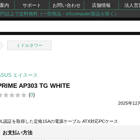
案内
サポート
お問い合わせ
店舗情報
法人営
00円以上で送料無料（一部商品・eXcomputer製品を除く）
ミドルタワー
ASUS エイスース
PRIME AP303 TG WHITE
(
0
)
2025年12
UL認証を取得した定格15Aの電源ケーブル ATX対応PCケース
お支払い方法