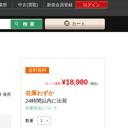
業所
中古(買取)
新規会員登録
ログイン
カート
送料無料
¥18,980
ネット価格
（税込）
在庫わずか
月 発売
24時間以内に出荷
在庫状況について
数量