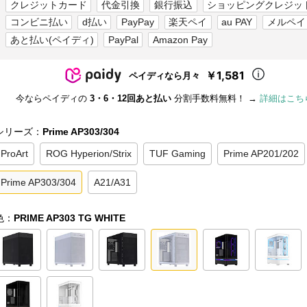
クレジットカード
代金引換
銀行振込
ショッピングクレジッ
コンビニ払い
d払い
PayPay
楽天ペイ
au PAY
メルペイ
あと払い(ペイディ)
PayPal
Amazon Pay
￥1,581
ペイディなら月々
今ならペイディの
3・6・12回あと払い
分割手数料無料！ →
詳細はこち
シリーズ：
Prime AP303/304
ProArt
ROG Hyperion/Strix
TUF Gaming
Prime AP201/202
Prime AP303/304
A21/A31
色：
PRIME AP303 TG WHITE