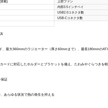
1(搭載)
上部ファン
内部3.5インチベイ
USB2.0コネクタ数
USB-Cコネクタ数
ース
ド、最大360mmのラジエーター（厚さ60mmまで）、最長180mmのA
グラフィックカードに対応したホルダーとブラケットを備え、たわみやぐらつきを
を保証
で、あらゆる状況で熱の発生を抑える