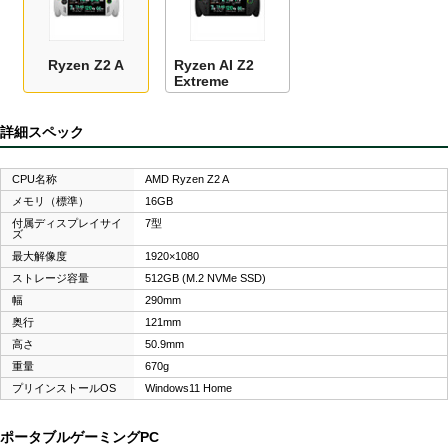
Ryzen Z2 A
Ryzen AI Z2
Extreme
詳細スペック
CPU名称
AMD Ryzen Z2 A
メモリ（標準）
16GB
付属ディスプレイサイ
7型
ズ
最大解像度
1920×1080
ストレージ容量
512GB (M.2 NVMe SSD)
幅
290mm
奥行
121mm
高さ
50.9mm
重量
670g
プリインストールOS
Windows11 Home
ポータブルゲーミングPC