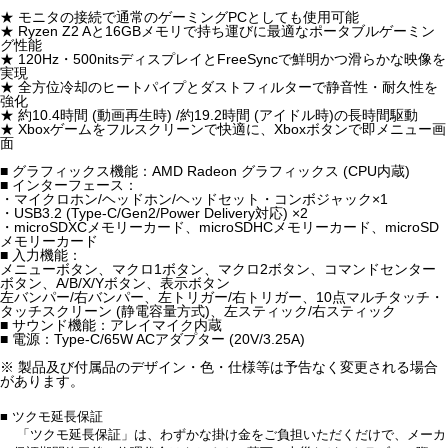
★ モニタの接続で通常のゲーミングPCとしても使用可能
★ Ryzen Z2 Aと16GBメモリで持ち運びに最適なポータブルゲーミン
グ性能
★ 120Hz・500nitsディスプレイとFreeSyncで鮮明かつ滑らかな映像を
実現
★ 全方位冷却のヒートパイプとダストフィルターで静音性・耐久性を
強化
★ 約10.4時間 (動画再生時) /約19.2時間 (アイドル時)の長時間駆動
★ Xboxゲームをフルスクリーンで快適に、Xboxボタンで即メニュー画
面
■ グラフィックス機能：AMD Radeon グラフィックス (CPU内蔵)
■ インターフェース：
・マイクロホン/ヘッドホン/ヘッドセット・コンボジャック×1
・USB3.2 (Type-C/Gen2/Power Delivery対応) ×2
・microSDXCメモリーカード、microSDHCメモリーカード、microSD
メモリーカード
■ 入力機能：
メニューボタン、マクロ1ボタン、マクロ2ボタン、コマンドセンター
ボタン、A/B/X/Yボタン、表示ボタン
左バンパー/右バンパー、左トリガー/右トリガー、10点マルチタッチ・
タッチスクリーン (静電容量方式)、左スティック/右スティック
■ サウンド機能：アレイマイク内蔵
■ 電源：Type-C/65W ACアダプター (20V/3.25A)
※ 製品及び付属品のデザイン・色・仕様等は予告なく変更される場合
があります。
■ ツクモ延長保証
「ツクモ延長保証」は、わずかな掛け金をご負担いただくだけで、メーカ