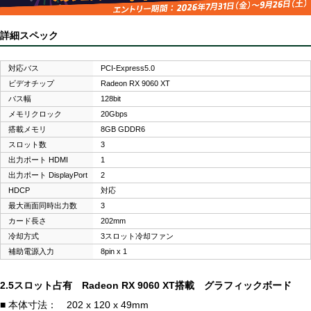
詳細スペック
対応バス
PCI-Express5.0
ビデオチップ
Radeon RX 9060 XT
バス幅
128bit
メモリクロック
20Gbps
搭載メモリ
8GB GDDR6
スロット数
3
出力ポート HDMI
1
出力ポート DisplayPort
2
HDCP
対応
最大画面同時出力数
3
カード長さ
202mm
冷却方式
3スロット冷却ファン
補助電源入力
8pin x 1
2.5スロット占有 Radeon RX 9060 XT搭載 グラフィックボード
■ 本体寸法： 202 x 120 x 49mm