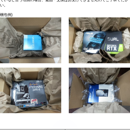
い。
梱包例)