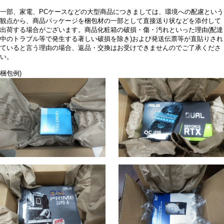
一部、家電、PCケースなどの大型商品につきましては、環境への配慮という
観点から、商品パッケージを梱包材の一部として直接送り状などを添付して
出荷する場合がございます。商品化粧箱の破損・傷・汚れといった理由(配達
中のトラブル等で発生する著しい破損を除き)および発送伝票等が直貼りされ
ていると言う理由の場合、返品・交換はお受けできませんのでご了承くださ
い。
梱包例)