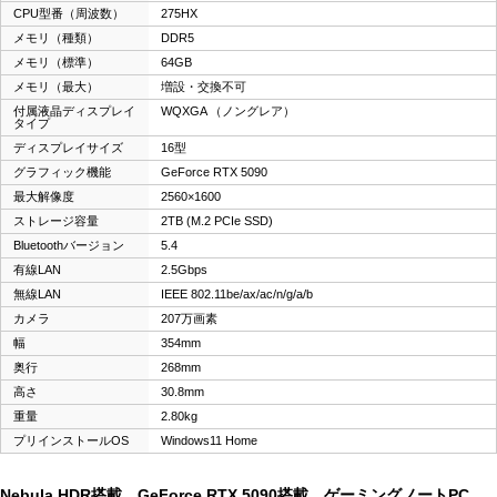
CPU型番（周波数）
275HX
メモリ（種類）
DDR5
メモリ（標準）
64GB
メモリ（最大）
増設・交換不可
付属液晶ディスプレイ
WQXGA （ノングレア）
タイプ
ディスプレイサイズ
16型
グラフィック機能
GeForce RTX 5090
最大解像度
2560×1600
ストレージ容量
2TB (M.2 PCIe SSD)
Bluetoothバージョン
5.4
有線LAN
2.5Gbps
無線LAN
IEEE 802.11be/ax/ac/n/g/a/b
カメラ
207万画素
幅
354mm
奥行
268mm
高さ
30.8mm
重量
2.80kg
プリインストールOS
Windows11 Home
Nebula HDR搭載 GeForce RTX 5090搭載 ゲーミングノートPC