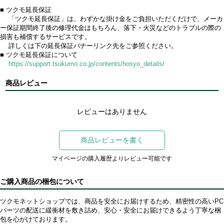
■ ツクモ延長保証
「ツクモ延長保証」は、わずかな掛け金をご負担いただくだけで、メーカ
ー保証期間終了後の修理代金はもちろん、落下・火災などのトラブルの際の
損害も補償するサービスです。
詳しくは下の延長保証バナーリンク先をご参照ください。
■ ツクモ延長保証について
https://support.tsukumo.co.jp/contents/hosyo_details/
商品レビュー
レビューはありません
商品レビューを書く
マイページの購入履歴よりレビュー可能です
ご購入商品の梱包について
ツクモネットショップでは、商品を安全にお届けするため、精密性の高いPC
パーツの配送に緩衝材を敷き詰め、安心・安全にお届けできるよう丁寧な梱
包を心がけております。