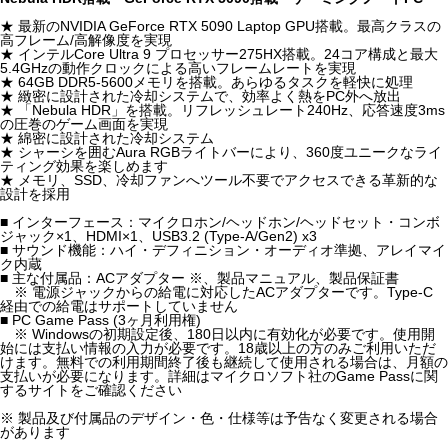
★ 最新のNVIDIA GeForce RTX 5090 Laptop GPU搭載。最高クラスの
高フレーム/高解像度を実現
★ インテルCore Ultra 9 プロセッサー275HX搭載。24コア構成と最大
5.4GHzの動作クロックによる高いフレームレートを実現
★ 64GB DDR5-5600メモリを搭載。あらゆるタスクを軽快に処理
★ 緻密に設計された冷却システムで、効率よく熱をPC外へ放出
★ 「Nebula HDR」を搭載。リフレッシュレート240Hz、応答速度3ms
の圧巻のゲーム画面を実現
★ 綿密に設計された冷却システム
★ シャーシを囲むAura RGBライトバーにより、360度ユニークなライ
ティング効果を楽しめます
★ メモリ、SSD、冷却ファンへツール不要でアクセスできる革新的な
設計を採用
■ インターフェース：マイクロホン/ヘッドホン/ヘッドセット・コンボ
ジャック×1、HDMI×1、USB3.2 (Type-A/Gen2) x3
■ サウンド機能：ハイ・デフィニション・オーディオ準拠、アレイマイ
ク内蔵
■ 主な付属品：ACアダプター ※、製品マニュアル、製品保証書
※ 電源ジャックからの給電に対応したACアダプターです。Type-C
経由での給電はサポートしていません
■ PC Game Pass (3ヶ月利用権)
※ Windowsの初期設定後、180日以内に有効化が必要です。使用開
始には支払い情報の入力が必要です。18歳以上の方のみご利用いただ
けます。無料での利用期間終了後も継続して使用される場合は、月額の
支払いが必要になります。詳細はマイクロソフト社のGame Passに関
するサイトをご確認ください
※ 製品及び付属品のデザイン・色・仕様等は予告なく変更される場合
があります