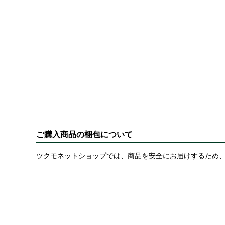
ご購入商品の梱包について
ツクモネットショップでは、商品を安全にお届けするため、
一部、家電、PCケースなどの大型商品につきましては、環
箱の破損・傷・汚れといった理由(配達中のトラブル等で発
い。
梱包例)