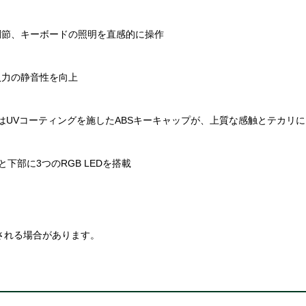
調節、キーボードの照明を直感的に操作
入力の静音性を向上
たはUVコーティングを施したABSキーキャップが、上質な感触とテカリ
下部に3つのRGB LEDを搭載
される場合があります。