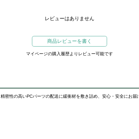
レビューはありません
商品レビューを書く
マイページの購入履歴よりレビュー可能です
精密性の高いPCパーツの配送に緩衝材を敷き詰め、安心・安全にお届
境への配慮という観点から、商品パッケージを梱包材の一部として直接
生する著しい破損を除き)および発送伝票等が直貼りされていると言う