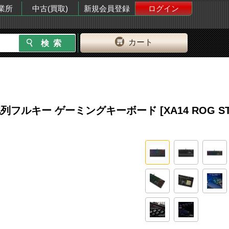
業所
中古(買取)
新規会員登録
ログイン
カート
有線 英語配列フルキー ゲーミングキーボード [XA14 ROG ST