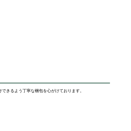
けできるよう丁寧な梱包を心がけております。
送り状などを添付して出荷する場合がございます。商品化粧
理由の場合、返品・交換はお受けできませんのでご了承くださ