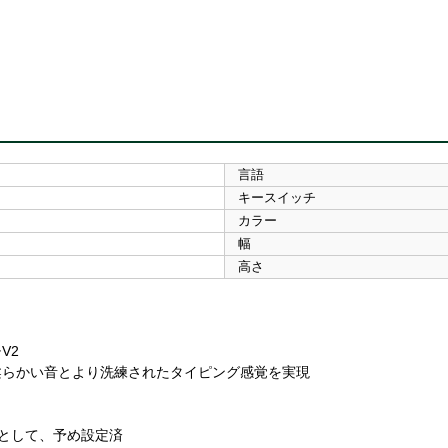
言語
キースイッチ
カラー
幅
高さ
V2
柔らかい音とより洗練されたタイピング感覚を実現
キーとして、予め設定済