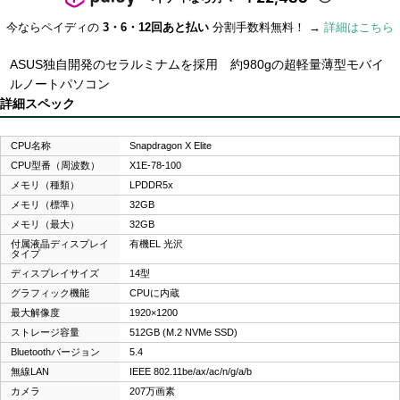
今ならペイディの
3・6・12回あと払い
分割手数料無料！ →
詳細はこちら
ASUS独自開発のセラルミナムを採用 約980gの超軽量薄型モバイ
ルノートパソコン
詳細スペック
CPU名称
Snapdragon X Elite
CPU型番（周波数）
X1E-78-100
メモリ（種類）
LPDDR5x
メモリ（標準）
32GB
メモリ（最大）
32GB
付属液晶ディスプレイ
有機EL 光沢
タイプ
ディスプレイサイズ
14型
グラフィック機能
CPUに内蔵
最大解像度
1920×1200
ストレージ容量
512GB (M.2 NVMe SSD)
Bluetoothバージョン
5.4
無線LAN
IEEE 802.11be/ax/ac/n/g/a/b
カメラ
207万画素