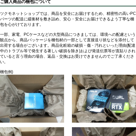
ご購入商品の梱包について
ツクモネットショップでは、商品を安全にお届けするため、精密性の高いPC
パーツの配送に緩衝材を敷き詰め、安心・安全にお届けできるよう丁寧な梱
包を心がけております。
一部、家電、PCケースなどの大型商品につきましては、環境への配慮という
観点から、商品パッケージを梱包材の一部として直接送り状などを添付して
出荷する場合がございます。商品化粧箱の破損・傷・汚れといった理由(配達
中のトラブル等で発生する著しい破損を除き)および発送伝票等が直貼りされ
ていると言う理由の場合、返品・交換はお受けできませんのでご了承くださ
い。
梱包例)