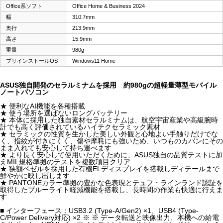
Office系ソフト
Office Home & Business 2024
幅
310.7mm
奥行
213.9mm
高さ
15.9mm
重量
980g
プリインストールOS
Windows11 Home
ASUS独自開発のセラルミナムを採用 約980gの超軽量薄型モバイル
ノートパソコン
★ 便利なAI機能を各種搭載
★ 使う場所を選ばないロングバッテリー
★ 本体に採用した独自素材セラルミナムは、航空宇宙産業や高級腕時
計でも高く評価されているハイテクセラミック素材
★ セラミックの性質を生かした美しい外観と心地よい手触りだけでな
く、指紋が付きにくく、傷や摩耗にも強いため、いつものカバンにその
まま入れても安心して持ち運べます
★ より長く安心して使用いただくために、ASUS独自の品質テストに加
えMIL規格準拠のテストを複数項目クリア
★ 狭額ベゼルを採用した有機ELディスプレイを搭載しディテールまで
鮮やかに映し出します
★ PANTONEカラー準拠の豊かな色表現とテュフ・ラインランド認証を
取得したブルーライト軽減機能を搭載し、長時間の作業も快適に行えま
す
■ インターフェース：USB3.2 (Type-A/Gen2) ×1、USB4 (Type-
C/Power Delivery対応) ×2 ※ ※ データ転送と映像出力、本機への給電