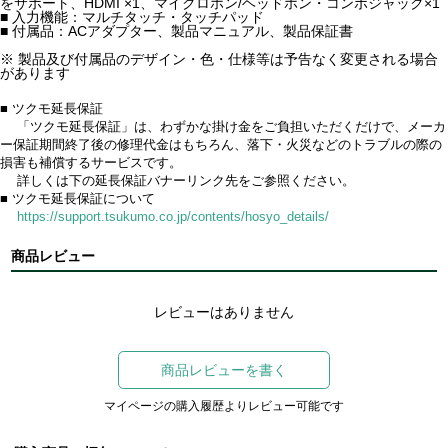
をサポート、HDMI ×1、マイクロホン/ヘッドホン・コンボジャック×1
■ 入力機能：マルチタッチ・タッチパッド
■ 付属品：ACアダプター、製品マニュアル、製品保証書
※ 製品及び付属品のデザイン・色・仕様等は予告なく変更される場合
があります
■ ツクモ延長保証
「ツクモ延長保証」は、わずかな掛け金をご負担いただくだけで、メーカ
ー保証期間終了後の修理代金はもちろん、落下・火災などのトラブルの際の
損害も補償するサービスです。
詳しくは下の延長保証バナーリンク先をご参照ください。
■ ツクモ延長保証について
https://support.tsukumo.co.jp/contents/hosyo_details/
商品レビュー
レビューはありません
商品レビューを書く
マイページの購入履歴よりレビュー可能です