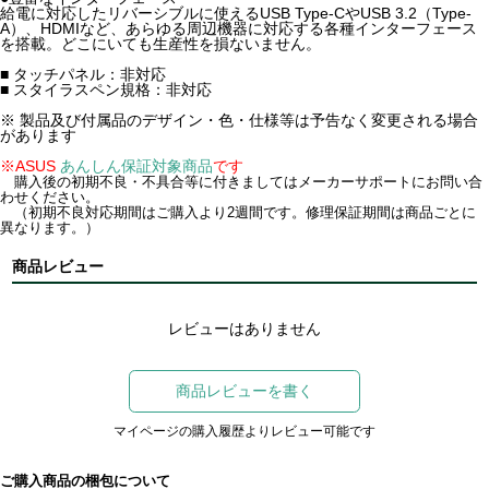
給電に対応したリバーシブルに使えるUSB Type-CやUSB 3.2（Type-
A）、HDMIなど、あらゆる周辺機器に対応する各種インターフェース
を搭載。どこにいても生産性を損ないません。
■ タッチパネル：非対応
■ スタイラスペン規格：非対応
※ 製品及び付属品のデザイン・色・仕様等は予告なく変更される場合
があります
※ASUS
あんしん保証対象商品
です
購入後の初期不良・不具合等に付きましてはメーカーサポートにお問い合
わせください。
（初期不良対応期間はご購入より2週間です。修理保証期間は商品ごとに
異なります。）
商品レビュー
レビューはありません
商品レビューを書く
マイページの購入履歴よりレビュー可能です
ご購入商品の梱包について