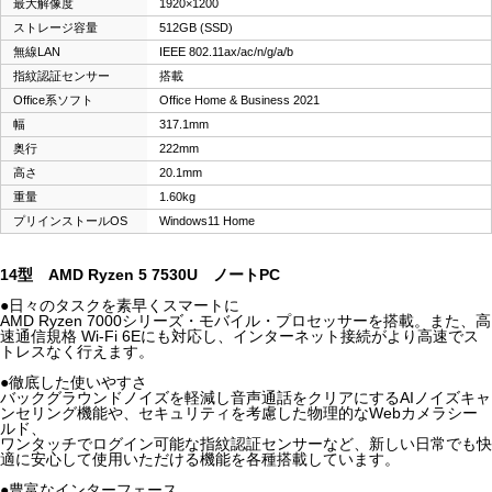
最大解像度
1920×1200
ストレージ容量
512GB (SSD)
無線LAN
IEEE 802.11ax/ac/n/g/a/b
指紋認証センサー
搭載
Office系ソフト
Office Home & Business 2021
幅
317.1mm
奥行
222mm
高さ
20.1mm
重量
1.60kg
プリインストールOS
Windows11 Home
14型 AMD Ryzen 5 7530U ノートPC
●日々のタスクを素早くスマートに
AMD Ryzen 7000シリーズ・モバイル・プロセッサーを搭載。また、高
速通信規格 Wi-Fi 6Eにも対応し、インターネット接続がより高速でス
トレスなく行えます。
●徹底した使いやすさ
バックグラウンドノイズを軽減し音声通話をクリアにするAIノイズキャ
ンセリング機能や、セキュリティを考慮した物理的なWebカメラシー
ルド、
ワンタッチでログイン可能な指紋認証センサーなど、新しい日常でも快
適に安心して使用いただける機能を各種搭載しています。
●豊富なインターフェース