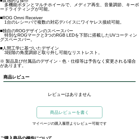
■直感的な操作
多機能ボタンとマルチホイールで、メディア再生、音量調節、キーボ
ードライティングが可能。
■ROG Omni Receiver
1台のレシーバで複数の対応デバイスにワイヤレス接続可能。
■独自のROGデザインのスペースバー
特別なROGマークと3つのRGB LEDを下部に搭載したUVコーティン
グスペースバー。
■人間工学に基づいたデザイン
3段階の角度調節と取り外し可能なリストレスト。
※ 製品及び付属品のデザイン・色・仕様等は予告なく変更される場合
があります。
商品レビュー
レビューはありません
商品レビューを書く
マイページの購入履歴よりレビュー可能です
ご購入商品の梱包について