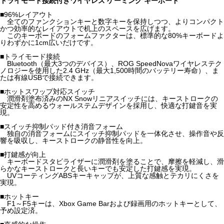
トライモード接続付きワイヤレス ゲーミング キーボード
■96%レイアウト
全てのファンクションキーと数字キーを保持しつつ、よりコンパクト
かつ効率的なレイアウトで机上のスペースを広げます。
このキーボードのフォームファクターは、標準的な80%キーボードよ
りわずかに1cm広いだけです。
■トライモード接続
Bluetooth（最大3つのデバイス）、ROG SpeedNovaワイヤレステク
ノロジーを使用した2.4 GHz（最大1,500時間のバッテリー寿命）、ま
たは有線USBで接続できます。
■ホットスワップ対応スイッチ
潤滑剤塗布済みのNX Snowリニアスイッチには、キーストロークの
安定性を高めるウォールステムデザインを採用し、快適な打鍵音を実
現。
■スイッチ抑制パッド付き消音フォーム
独自の消音フォームにスイッチ抑制パッドを一体化させ、操作音や反
響を吸収し、キーストロークの静音性を向上。
■打鍵感が向上
キーボードスタビライザーに潤滑剤を塗ることで、摩擦を軽減し、滑
らかなキーストロークと長いキーでも安定した打鍵感を実現。
UVコーティングABSキーキャップが、上質な感触とテカリにくさを
実現。
■ホットキー
F1～F5キーは、Xbox Game Barおよび録画用のホットキーとして、
予め設定済。