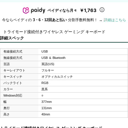
￥1,763
ペイディなら月々
今ならペイディの
3・6・12回あと払い
分割手数料無料！ →
詳細はこちら
トライモード接続付きワイヤレス ゲーミング キーボード
詳細スペック
有線接続方式
USB
無線接続方式
USB ＆ Bluetooth
言語
英語(US)
キーレイアウト
フルキー
キースイッチ
オプティカルスイッチ
バックライト
RGB
カラー
黒系
Windows対応
○
幅
377mm
奥行
131mm
高さ
40mm