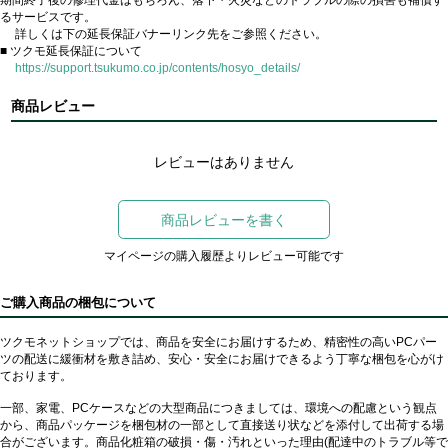
るサービスです。
詳しくは下の延長保証バナーリンク先をご参照ください。
■ ツクモ延長保証について
https://support.tsukumo.co.jp/contents/hosyo_details/
商品レビュー
レビューはありません
商品レビューを書く
マイページの購入履歴よりレビュー可能です
ご購入商品の梱包について
ツクモネットショップでは、商品を安全にお届けするため、精密性の高いPCパー
ツの配送に緩衝材を敷き詰め、安心・安全にお届けできるよう丁寧な梱包を心がけ
ております。
一部、家電、PCケースなどの大型商品につきましては、環境への配慮という観点
から、商品パッケージを梱包材の一部として直接送り状などを添付して出荷する場
合がございます。商品化粧箱の破損・傷・汚れといった理由(配達中のトラブル等で