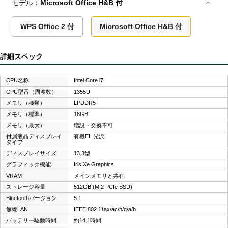
モデル：
Microsoft Office H&B 付
WPS Office 2 付
Microsoft Office H&B 付
詳細スペック
CPU名称
Intel Core i7
CPU型番（周波数）
1355U
メモリ（種類）
LPDDR5
メモリ（標準）
16GB
メモリ（最大）
増設・交換不可
付属液晶ディスプレイ
有機EL 光沢
タイプ
ディスプレイサイズ
13.3型
グラフィック機能
Iris Xe Graphics
VRAM
メインメモリと共有
ストレージ容量
512GB (M.2 PCIe SSD)
Bluetoothバージョン
5.1
無線LAN
IEEE 802.11ax/ac/n/g/a/b
バッテリー駆動時間
約14.1時間