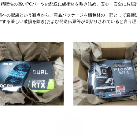
精密性の高いPCパーツの配送に緩衝材を敷き詰め、安心・安全にお届
境への配慮という観点から、商品パッケージを梱包材の一部として直接
生する著しい破損を除き)および発送伝票等が直貼りされていると言う