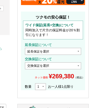
ト
ツクモの安心保証！
ワイド保証(延長+交換)について
同時加入で片方の保証料金が20％割
引になります！
延長保証について
ら
交換保証について
¥
269,380
ネット価格
（税込）
数量
お一人様
1
点限り
ITE