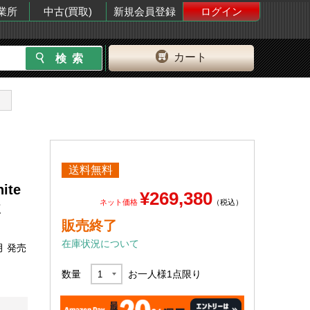
業所
中古(買取)
新規会員登録
ログイン
カート
送料無料
ite
¥269,380
ネット価格
（税込）
E
販売終了
在庫状況について
月 発売
数量
お一人様
1
点限り