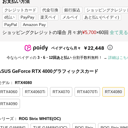
お支払い方法
クレジットカード
代金引換
銀行振込
ショッピングクレジッ
d払い
PayPay
楽天ペイ
メルペイ
あと払い(ペイディ)
PayPal
Amazon Pay
ショッピングクレジットの場合 月々:約
¥5,700
×60回
全て見る
￥22,448
ペイディなら月々
今ならペイディの
3・6・12回あと払い
分割手数料無料！ →
詳細はこち
ASUS GeForce RTX 4000グラフィックスカード
モデル：
RTX4080
RTX4060
RTX4060Ti
RTX4070
RTX4070Ti
RTX4080
RTX4090
シリーズ：
ROG Strix WHITE(OC)
TUF GAMING
TUF GAMING(OC)
ROG Strix
ROG Strix WH