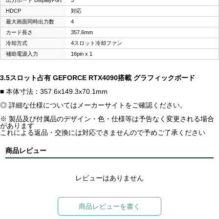
出力ポート DisplayPort
3
HDCP
対応
最大画面同時出力数
4
カード長さ
357.6mm
冷却方式
4スロット冷却ファン
補助電源入力
16pin x 1
3.5スロット占有 GEFORCE RTX4090搭載 グラフィックボード
■ 本体寸法：357.6x149.3x70.1mm
◎ 詳細な仕様についてはメーカーサイトをご確認ください。
※ 製品及び付属品のデザイン・色・仕様等は予告なく変更される場合
があります
これによる返品・交換には対応できませんので予めご了承ください
商品レビュー
レビューはありません
商品レビューを書く