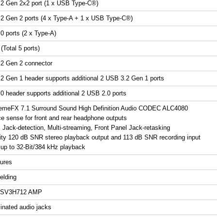
2 Gen 2x2 port (1 x USB Type-C
®
)
2 Gen 2 ports (4 x Type-A + 1 x USB Type-C
®
)
0 ports (2 x Type-A)
(Total 5 ports)
.2 Gen 2 connector
2 Gen 1 header supports additional 2 USB 3.2 Gen 1 ports
0 header supports additional 2 USB 2.0 ports
meFX 7.1 Surround Sound High Definition Audio CODEC ALC4080
e sense for front and rear headphone outputs
: Jack-detection, Multi-streaming, Front Panel Jack-retasking
lity 120 dB SNR stereo playback output and 113 dB SNR recording input
 up to 32-Bit/384 kHz playback
ures
elding
h SV3H712 AMP
minated audio jacks