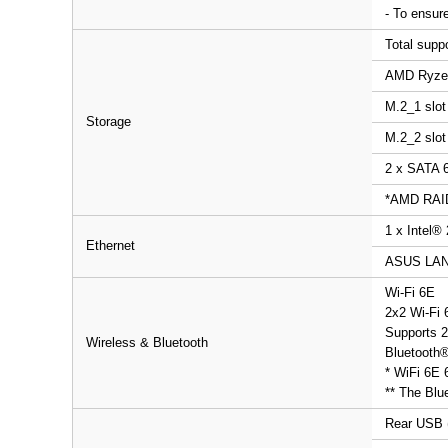
- To ensure
Total supp
AMD Ryzen
M.2_1 slot
Storage
M.2_2 slot
2 x SATA 6
*AMD RAID
1 x Intel®
Ethernet
ASUS LAN
Wi-Fi 6E
2x2 Wi-Fi 
Supports 2
Wireless & Bluetooth
Bluetooth®
* WiFi 6E 
** The Blue
Rear USB (