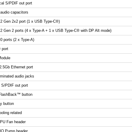
cal S/PDIF out port
audio capacitors
.2 Gen 2x2 port (1 x USB Type-C®)
2 Gen 2 ports (4 x Type-A + 1 x USB Type-C® with DP Alt mode)
0 ports (2 x Type-A)
 port
Module
 2.5Gb Ethernet port
uminated audio jacks
l S/PDIF out port
FlashBack™ button
y button
oling related
CPU Fan header
AIO Pump header