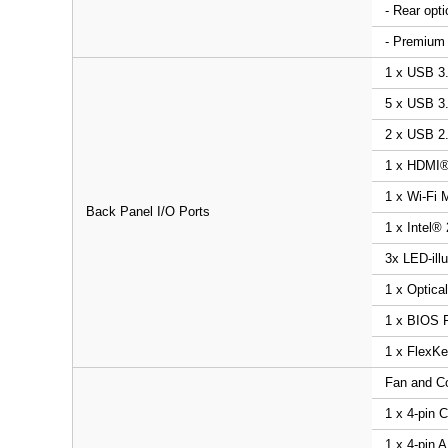
- Rear opti
- Premium 
1 x USB 3
5 x USB 3.
2 x USB 2.
1 x HDMI®
1 x Wi-Fi 
Back Panel I/O Ports
1 x Intel®
3x LED-ill
1 x Optica
1 x BIOS 
1 x FlexKe
Fan and Co
1 x 4-pin 
1 x 4-pin 