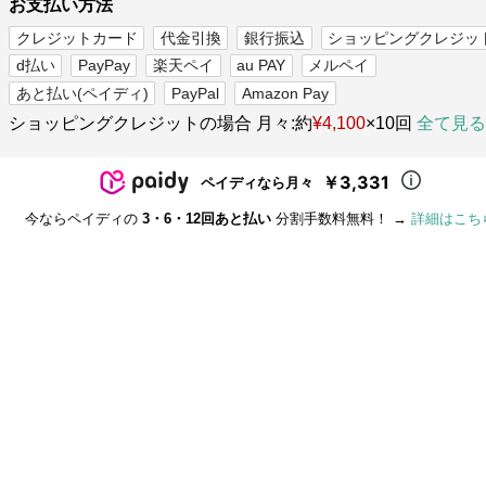
お支払い方法
クレジットカード
代金引換
銀行振込
ショッピングクレジッ
d払い
PayPay
楽天ペイ
au PAY
メルペイ
あと払い(ペイディ)
PayPal
Amazon Pay
ショッピングクレジットの場合 月々:約
¥4,100
×10回
全て見る
￥3,331
ペイディなら月々
今ならペイディの
3・6・12回あと払い
分割手数料無料！ →
詳細はこち