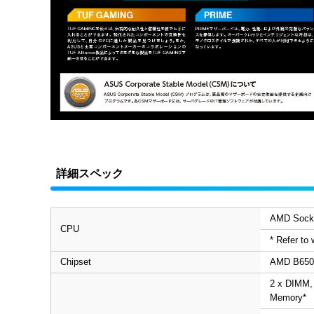
詳細スペック
AMD Socke
CPU
* Refer to
Chipset
AMD B650
2 x DIMM,
Memory*