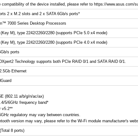
 compatibility of the device installed, please refer to https://www.asus.com/sup
orts 2 x M.2 slots and 2 x SATA 6Gb/s ports*
™ 7000 Series Desktop Processors
 (Key M), type 2242/2260/2280 (supports PCIe 5.0 x4 mode)
 (Key M), type 2242/2260/2280 (supports PCIe 4.0 x4 mode)
Gb/s ports
Xpert2 Technology supports both PCIe RAID 0/1 and SATA RAID 0/1.
 2.5Gb Ethernet
Guard
6E (802.11 a/b/g/n/ac/ax)
.4/5/6GHz frequency band*
 v5.2**
6GHz regulatory may vary between countries.
tooth version may vary, please refer to the Wi-Fi module manufacturer's websit
Total 8 ports)