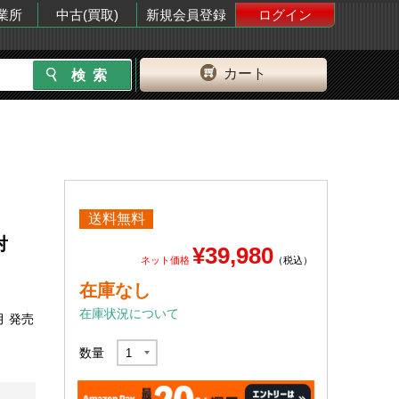
業所
中古(買取)
新規会員登録
ログイン
カート
送料無料
対
¥39,980
ネット価格
（税込）
在庫なし
在庫状況について
月 発売
数量