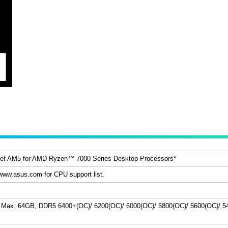
t AM5 for AMD Ryzen™ 7000 Series Desktop Processors*
 www.asus.com for CPU support list.
 Max. 64GB, DDR5 6400+(OC)/ 6200(OC)/ 6000(OC)/ 5800(OC)/ 5600(OC)/ 5