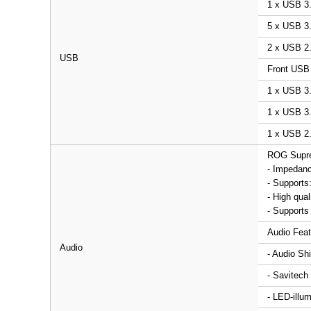
1 x USB 3.
5 x USB 3.
2 x USB 2.
USB
Front USB 
1 x USB 3
1 x USB 3.
1 x USB 2.
ROG Supre
- Impedanc
- Supports
- High qua
- Supports
Audio Feat
Audio
- Audio Shi
- Savitec
- LED-illu