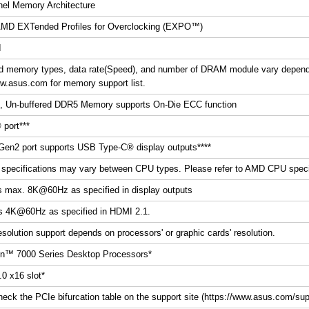
el Memory Architecture
AMD EXTended Profiles for Overclocking (EXPO™)
I
d memory types, data rate(Speed), and number of DRAM module vary dependi
ww.asus.com for memory support list.
, Un-buffered DDR5 Memory supports On-Die ECC function
port***
en2 port supports USB Type-C® display outputs****
 specifications may vary between CPU types. Please refer to AMD CPU speci
s max. 8K@60Hz as specified in display outputs
s 4K@60Hz as specified in HDMI 2.1.
esolution support depends on processors' or graphic cards' resolution.
™ 7000 Series Desktop Processors*
.0 x16 slot*
heck the PCIe bifurcation table on the support site (https://www.asus.com/su