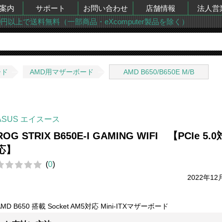
案内
サポート
お問い合わせ
店舗情報
法人営
00円以上で送料無料（一部商品・eXcomputer製品を除く）
ード
AMD用マザーボード
AMD B650/B650E M/B
ASUS エイスース
ROG STRIX B650E-I GAMING WIFI 【PCIe 5.0
応】
(
0
)
2022年12
AMD B650 搭載 Socket AM5対応 Mini-ITXマザーボード