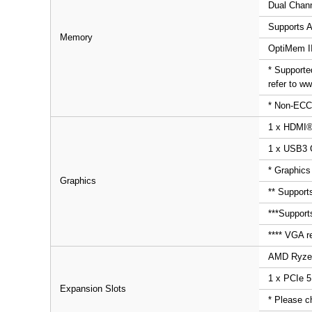
Dual Chann
Supports 
Memory
OptiMem I
* Supporte
refer to w
* Non-ECC
1 x HDMI® 
1 x USB3 G
* Graphics
Graphics
** Support
***Support
**** VGA r
AMD Ryzen
1 x PCIe 5
Expansion Slots
* Please c