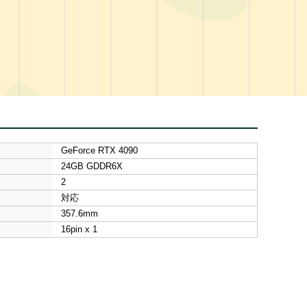
GeForce RTX 4090
24GB GDDR6X
2
対応
357.6mm
16pin x 1