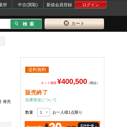
業所
中古(買取)
新規会員登録
ログイン
カート
送料無料
¥400,500
ネット価格
（税込）
販売終了
在庫状況について
月 発売
数量
お一人様
1
点限り