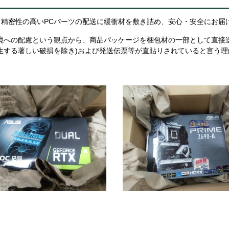
精密性の高いPCパーツの配送に緩衝材を敷き詰め、安心・安全にお届
境への配慮という観点から、商品パッケージを梱包材の一部として直接
生する著しい破損を除き)および発送伝票等が直貼りされていると言う