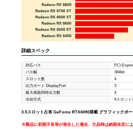
詳細スペック
対応バス
PCI-Expre
バス幅
384bit
スロット数
4
出力ポート DisplayPort
3
最大画面同時出力数
4
冷却方式
4スロット
3.5スロット占有 GeForce RTX4090搭載 グラフィックボ
※製品に初期不良等が発生した場合、欠品時は納期未定に