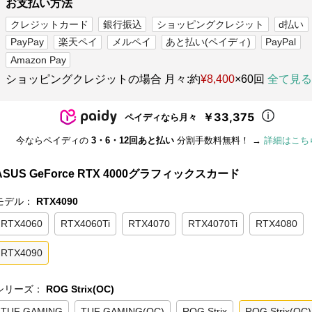
お支払い方法
クレジットカード
銀行振込
ショッピングクレジット
d払い
PayPay
楽天ペイ
メルペイ
あと払い(ペイディ)
PayPal
Amazon Pay
ショッピングクレジットの場合 月々:約
¥8,400
×60回
全て見る
￥33,375
ペイディなら月々
今ならペイディの
3・6・12回あと払い
分割手数料無料！ →
詳細はこち
ASUS GeForce RTX 4000グラフィックスカード
モデル：
RTX4090
RTX4060
RTX4060Ti
RTX4070
RTX4070Ti
RTX4080
RTX4090
シリーズ：
ROG Strix(OC)
TUF GAMING
TUF GAMING(OC)
ROG Strix
ROG Strix(OC)