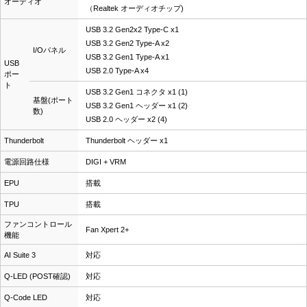
オーディオ
（Realtek オーディオチップ)
USB 3.2 Gen2x2 Type-C x1
USB 3.2 Gen2 Type-A x2
I/Oパネル
USB 3.2 Gen1 Type-A x1
USB
USB 2.0 Type-A x4
ポー
ト
USB 3.2 Gen1 コネクタ x1 (1)
基盤(ポート
USB 3.2 Gen1 ヘッダー x1 (2)
数)
USB 2.0 ヘッダー x2 (4)
Thunderbolt
Thunderbolt ヘッダー x1
電源回路仕様
DIGI + VRM
EPU
搭載
TPU
搭載
ファンコントロール
Fan Xpert 2+
機能
AI Suite 3
対応
Q-LED (POST確認)
対応
Q-Code LED
対応