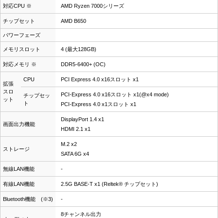
対応CPU ※
AMD Ryzen 7000シリーズ
チップセット
AMD B650
パワーフェーズ
メモリスロット
4 (最大128GB)
対応メモリ ※
DDR5-6400+ (OC)
CPU
PCI Express 4.0 x16スロット x1
拡張
スロ
PCI-Express 4.0 x16スロット x1(@x4 mode)
チップセッ
ット
ト
PCI-Express 4.0 x1スロット x1
DisplayPort 1.4 x1
画面出力機能
HDMI 2.1 x1
M.2 x2
ストレージ
SATA 6G x4
無線LAN機能
-
有線LAN機能
2.5G BASE-T x1 (Reltek® チップセット)
Bluetooth機能 (※3)
-
8チャンネル出力