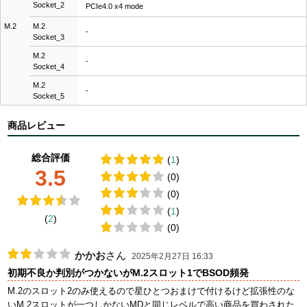
Socket_2
PCIe4.0 x4 mode
M.2
M.2
-
Socket_3
M.2
-
Socket_4
M.2
-
Socket_5
商品レビュー
総合評価
(
1
)
3.5
(0)
(0)
(
1
)
(
2
)
(0)
かかお
さん
2025年2月27日 16:33
初期不良か判別がつかないがM.2スロット1でBSOD頻発
M.2のスロット2のみ使えるので星ひとつおまけで付けるけど拡張性のな
いM.2スロットが一つしかないMDと同じレベルで高い商品を買わされた