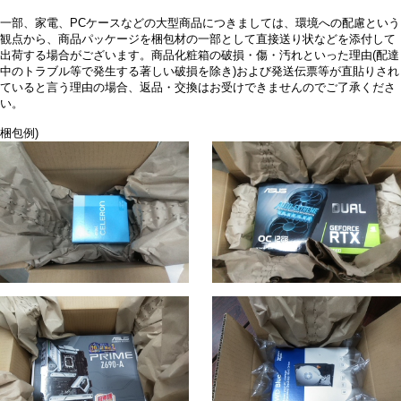
一部、家電、PCケースなどの大型商品につきましては、環境への配慮という
観点から、商品パッケージを梱包材の一部として直接送り状などを添付して
出荷する場合がございます。商品化粧箱の破損・傷・汚れといった理由(配達
中のトラブル等で発生する著しい破損を除き)および発送伝票等が直貼りされ
ていると言う理由の場合、返品・交換はお受けできませんのでご了承くださ
い。
梱包例)