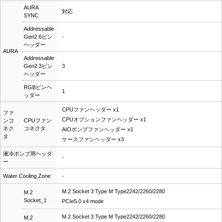
AURA
対応
SYNC
Addressable
Gen2 6ピン
-
ヘッダー
AURA
Addressable
Gen2 3ピン
3
ヘッダー
RGBピンヘ
1
ッダー
CPUファンヘッダー x1
ファ
CPUオプションファンヘッダー x1
ンコ
CPUファン
ネク
コネクタ
AIOポンプファンヘッダー x1
タ
ケースファンヘッダー x3
液冷ポンプ用ヘッダ
-
ー
Water Cooling Zone
-
M.2 Socket 3 Type M Type2242/2260/2280
M.2
Socket_1
PCIe5.0 x4 mode
M.2 Socket 3 Type M Type2242/2260/2280
M.2