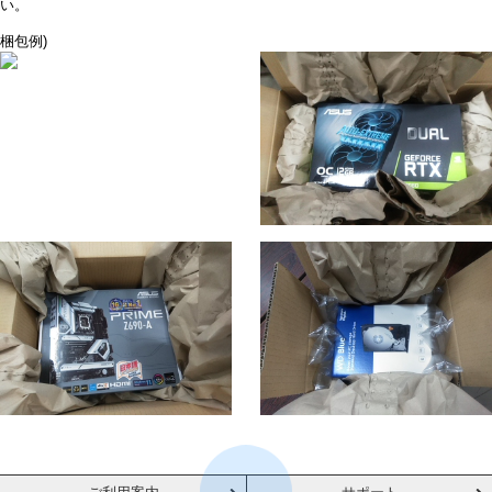
い。
梱包例)