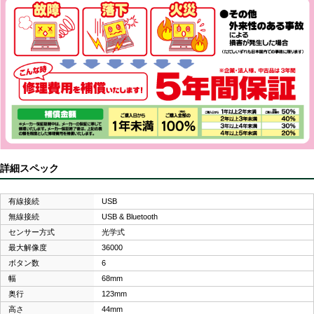
詳細スペック
有線接続
USB
無線接続
USB & Bluetooth
センサー方式
光学式
最大解像度
36000
ボタン数
6
幅
68mm
奥行
123mm
高さ
44mm