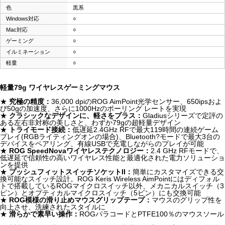
色
黒系
Windows対応
○
Mac対応
○
ゲーミング
○
イルミネーション
○
軽量
○
軽量79g ワイヤレスゲーミングマウス
★
究極の精度：
36,000 dpiのROG AimPoint光学センサー、650ipsおよ
び50gの加速度、さらに1000Hzのポーリング レートを実現
★
クラシックなデザインに、軽さをプラス：
Gladiusシリーズで定評の
ある左右非対称の美しさと、わずか79gの超軽量デザイン
★
トライモード接続：
低遅延2.4GHz RFで最大119時間の連続ゲーム
プレイ(RGBライティングオンの場合)、Bluetooth?モードで最大3台の
デバイスをペアリング、有線USBで充電しながらのプレイが可能
★
ROG SpeedNovaワイヤレステクノロジー：
2.4 GHz RFモードで、
低遅延で信頼性の高いワイヤレス性能と最適化された電力ソリューショ
ンを提供
★
プッシュフィットスイッチソケットII：
簡単にカスタマイズできる交
換可能なスイッチ設計。ROG Keris Wireless AimPointにはディフォル
トで搭載しているROGマイクロスイッチ以外、メカニカルスイッチ（3
ピン）とオプティカルマイクロスイッチ（5ピン）にも交換可能
★
ROG模様の滑り止めマウスグリップテープ：
マウスのグリップ性を
向上させ、洗練されたスタイルに
★
滑らかで素早い操作：
ROGパラコードとPTFE100％のマウスソール