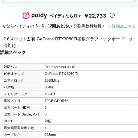
￥22,733
ペイディなら月々
今ならペイディの
3・6・12回あと払い
分割手数料無料！ →
詳細はこちら
2.6スロット占有 GeForce RTX3080Ti搭載グラフィックボード 水
冷対応
詳細スペック
対応バス
PCI-Express4.0 x16
ビデオチップ
GeForce RTX 3080 Ti
コアクロック
1860MHz
バス幅
384bit
メモリクロック
19GHz
搭載メモリ
12GB GDDR6X
出力ポート HDMI
2
出力ポート DisplayPort
3
HDCP
対応
最大画面同時出力数
4
カード長さ
293mm