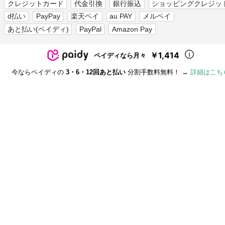
クレジットカード
代金引換
銀行振込
ショッピングクレジッ
d払い
PayPay
楽天ペイ
au PAY
メルペイ
あと払い(ペイディ)
PayPal
Amazon Pay
￥1,414
ペイディなら月々
今ならペイディの
3・6・12回あと払い
分割手数料無料！ →
詳細はこち