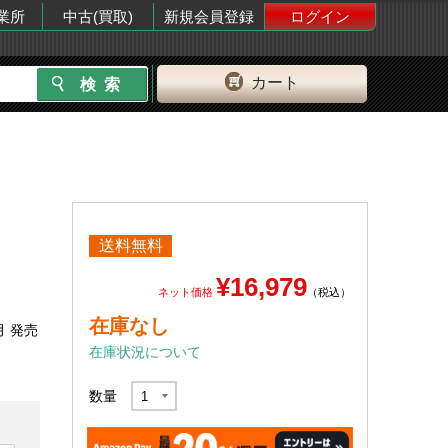
業所
中古(買取)
新規会員登録
ログイン
カート
送料無料
¥16,979
ネット価格
（税込）
在庫なし
月 発売
在庫状況について
数量