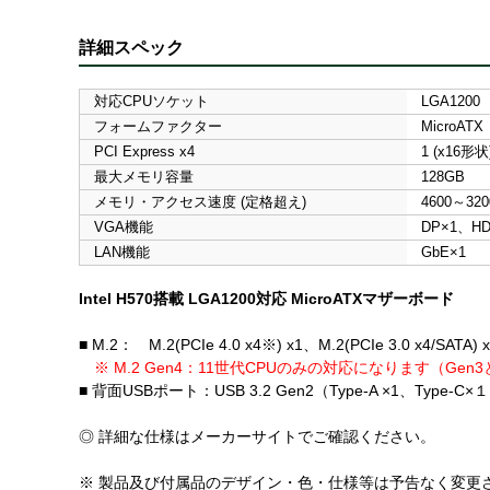
詳細スペック
対応CPUソケット
LGA1200
フォームファクター
MicroATX
PCI Express x4
1 (x16形状
最大メモリ容量
128GB
メモリ・アクセス速度 (定格超え)
4600～320
VGA機能
DP×1、HD
LAN機能
GbE×1
Intel H570搭載 LGA1200対応 MicroATXマザーボード
■ M.2： M.2(PCIe 4.0 x4※) x1、M.2(PCIe 3.0 x4/SATA) 
※ M.2 Gen4：11世代CPUのみの対応になります（Ge
■ 背面USBポート：USB 3.2 Gen2（Type-A ×1、Type-C×１）
◎ 詳細な仕様はメーカーサイトでご確認ください。
※ 製品及び付属品のデザイン・色・仕様等は予告なく変更