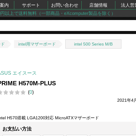
案内
サポート
お問い合わせ
店舗情報
法人営
00円以上で送料無料（一部商品・eXcomputer製品を除く）
ード
intel用マザーボード
intel 500 Series M/B
ASUS エイスース
PRIME H570M-PLUS
(
0
)
2021年4
Intel H570搭載 LGA1200対応 MicroATXマザーボード
お支払い方法