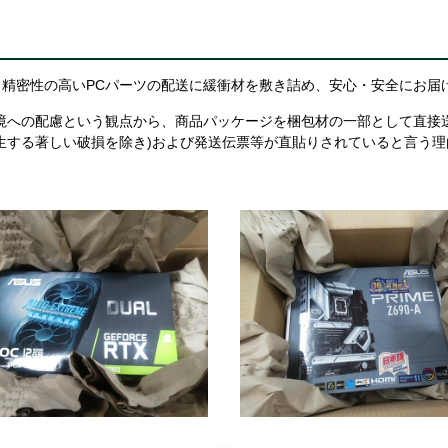
精密性の高いPCパーツの配送に緩衝材を敷き詰め、安心・安全にお届
境への配慮という観点から、商品パッケージを梱包材の一部として直接
生する著しい破損を除き)および発送伝票等が直貼りされていると言う