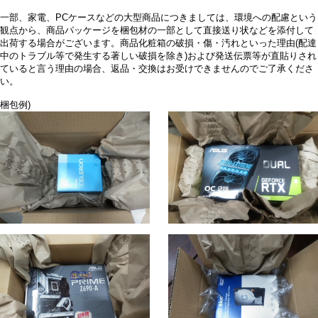
一部、家電、PCケースなどの大型商品につきましては、環境への配慮という
観点から、商品パッケージを梱包材の一部として直接送り状などを添付して
出荷する場合がございます。商品化粧箱の破損・傷・汚れといった理由(配達
中のトラブル等で発生する著しい破損を除き)および発送伝票等が直貼りされ
ていると言う理由の場合、返品・交換はお受けできませんのでご了承くださ
い。
梱包例)