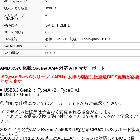
PCI Express x1
2
最大メモリ容量
128GB
メモリスロット
4
（DDR4）
VGA端子
DP×1、HDMI×1
SOUND機能
8ｃｈ
LAN機能
有線：GbE×1、無線：11ac/n/g/a/b・BT5.0
SATA 6Gb/s
8
RAID機能
0/1/10
AMD X570 搭載 Socket AM4 対応 ATX マザーボード
※Ryzen 5xxxGシリーズ（APU）以降の製品には別途BIOS更新が必要
となります
■ USB3.2 Gen2 ： TypeA ×2、TypeC ×1
■ USB3.2 Gen1： 6
◎ 詳細な仕様についてはメーカーサイトからご確認ください。
※ デザイン/仕様等は予告なく変更される場合があります。
これによる返品/交換は受け付けることはできませんのでご了承くだ
さい。
2022年4月発売AMD Ryzen 7 5800X3Dなど新CPUのBIOSサポート状況
について
5800X3D：PI 1.2.0.6b以上のAGESAバージョンに対応したBIOS（目