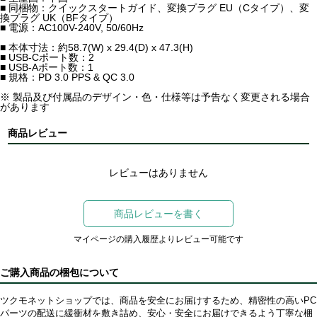
■ 同梱物：クイックスタートガイド、変換プラグ EU（Cタイプ）、変
換プラグ UK（BFタイプ）
■ 電源：AC100V-240V, 50/60Hz
■ 本体寸法：約58.7(W) x 29.4(D) x 47.3(H)
■ USB-Cポート数：2
■ USB-Aポート数：1
■ 規格：PD 3.0 PPS & QC 3.0
※ 製品及び付属品のデザイン・色・仕様等は予告なく変更される場合
があります
商品レビュー
レビューはありません
商品レビューを書く
マイページの購入履歴よりレビュー可能です
ご購入商品の梱包について
ツクモネットショップでは、商品を安全にお届けするため、精密性の高いPC
パーツの配送に緩衝材を敷き詰め、安心・安全にお届けできるよう丁寧な梱