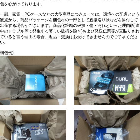
包を心がけております。
一部、家電、PCケースなどの大型商品につきましては、環境への配慮という
観点から、商品パッケージを梱包材の一部として直接送り状などを添付して
出荷する場合がございます。商品化粧箱の破損・傷・汚れといった理由(配達
中のトラブル等で発生する著しい破損を除き)および発送伝票等が直貼りされ
ていると言う理由の場合、返品・交換はお受けできませんのでご了承くださ
い。
梱包例)