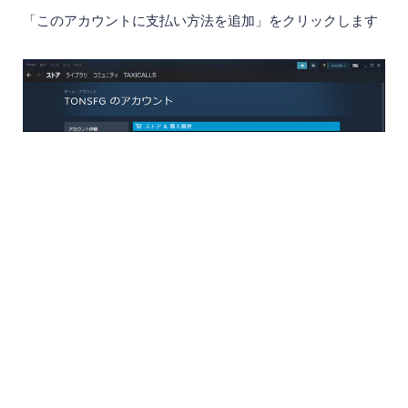
ド・コンビニ支払い・銀行振込など。事前にチャージし
た額の範囲内でしか購入できないので、うっかり使いす
ぎてしまうのを防ぐことができます。
クレジットカード
「VISA」「MasterCard」「アメリカン・エキスプレ
ス」「JCB」が使用可能です。いちいちチャージしなく
ても即座に購入できるのが便利です。
コンビニ決済
メールで届く払込票番号をコンビニに持っていき、支払
う方法です。185円の決済手数料が必要ですが、クレジ
ットカードを持っていなくても利用できるというメリッ
トがあります。
ここでは、まずアカウントにクレジットカード情報を登録
して、そのクレジットカードを利用してゲームを購入する