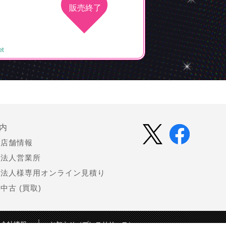
販売終了
et
内
店舗情報
法人営業所
法人様専用オンライン見積り
中古 (買取)
会社情報
お知らせ（プレスリリース）