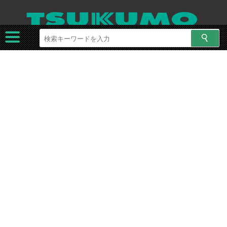
ツクモネットショップ
特集
Dell×HATSUNE MIKUノートパソコン
製品特徴
天板レーザー加工
ノートパソコンのアルミニウム天板に凹凸がない、新技術のレーザ
ー彫刻で刻印。
レーザー機器で一台一台丁寧にデザインし、アルミニウムとの組み
合わせにより良い質感を実現いたしました。
※製品により約1mmのずれが生じる場合がございます。
IPS液晶
映り込みが少ない、目にやさしい、13.3インチ広視野角IPS非光沢フ