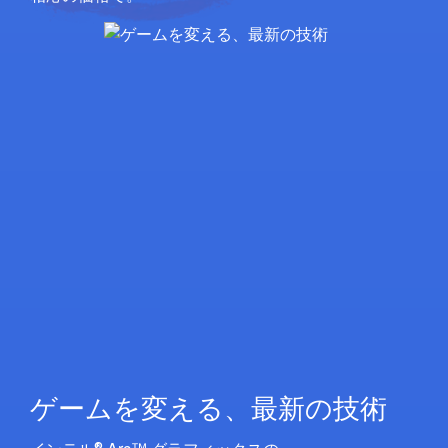
ゲ ー ムを変える、最 新 の 技 術
®