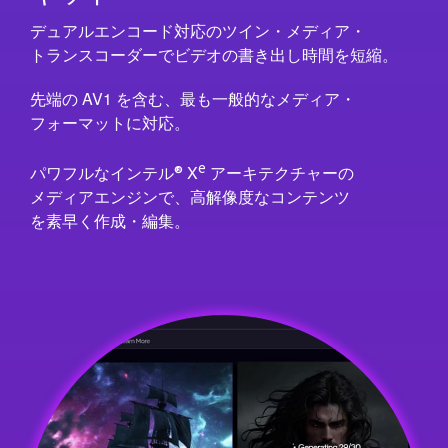
デュアルエンコード対応のツイン ・メ デ ィ ア ・
ト ラ ン ス コ ー ダーでビ デ オの書き出し時 間 を短 縮。
先端の AV1 を含む、最も一般的なメ デ ィ ア ・
フ ォ ー マ ッ ト に 対応。
e
®
パワフルなイ ン テ ル
X
アーキテクチャーの
メ デ ィ ア エ ンジンで、高解像度なコ ン テ ン ツ
を 素 早 く 作 成 ・編 集。