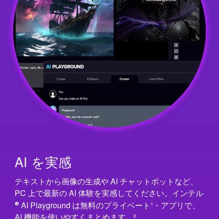
AI を実感
テキストから画像の生成や AI チ ャ ッ ト ボ ッ トなど、
PC 上で最新の AI 体 験を実感してください。インテル
®
AI Playground は無料のプ ラ イ ベ ー ト¹ ・ア プ リ で、
AI 機 能を使いやすくまとめま す。²