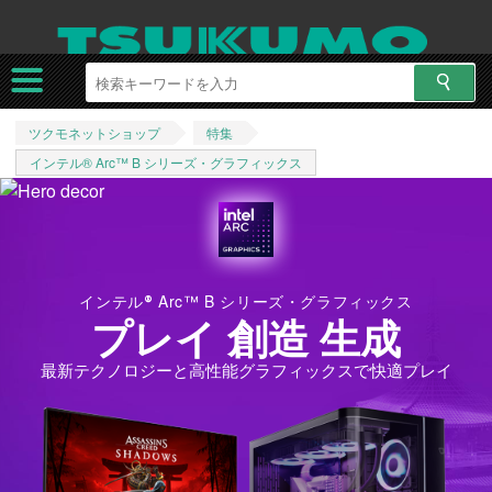
ツクモネットショップ
特集
インテル® Arc™ B シリーズ・グラフィックス
コ ン テ ン ツへスキップ
イ ン テ ル
®
Arc ™ B シ リ ー ズ ・グ ラ フ ィ ッ ク ス
プ レ イ 創造 生成
最新テ ク ノ ロ ジ ーと高 性 能 グ ラ フ ィ ッ ク ス で 快 適 プ レ イ