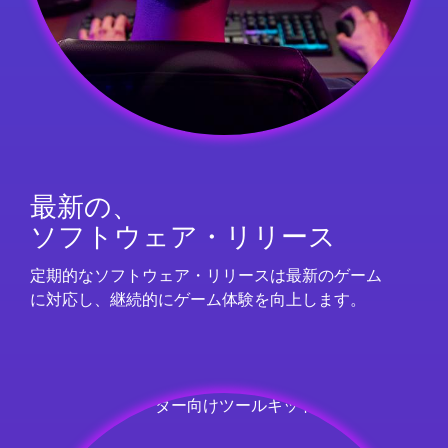
最新の、
ソ フ ト ウ ェ ア ・ リ リ ー ス
定期的なソフトウェア ・リリースは最新のゲ ー ム
に 対 応 し、継続的にゲ ー ム体験を向 上しま す。