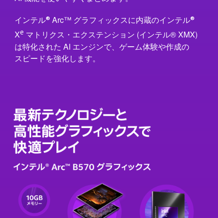
®
®
イ ン テ ル
Arc ™ グ ラ フ ィ ッ ク スに内蔵のイ ン テ ル
e
X
マ トリクス ・エ クステ ンシ ョ ン (イ ン テ ル® XMX)
は 特 化された AI エ ン ジ ン で、ゲ ー ム体験や作成の
ス ピ ー ドを強化しま す。