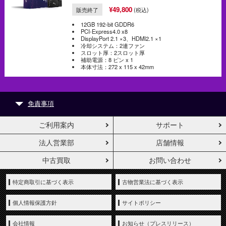
¥49,800
販売終了
(税込)
12GB 192-bit GDDR6
PCI-Express4.0 x8
DisplayPort 2.1 ×3、HDMI2.1 ×1
冷却システム：2連ファン
スロット厚：2スロット厚
補助電源：8 ピン x 1
本体寸法：272 x 115 x 42mm
免責事項
性能は、使用状況、構成、その他の要因により異なりま す。詳細については、
www.intel.com/PerformanceIndex
(英語) を参照してください。イ ン テ ルの
ご利用案内
サポート
テ ク ノ ロ ジ ーを使用するには、対応したハードウェア、ソフトウェア、またはサービ
スの有効化が必要となる場合がありま す。絶対的なセキュリティーを提供できる製品
またはコンポーネントはありません。コストと結果は状況によって変わりま す。
法人営業部
店舗情報
1. データ ・プライバシー。アプリケーションで使用されているプロンプトや画像は、
イ ン テ ルにより収集または保存されることはありません。AI Playground のユーザー
中古買取
お問い合わせ
は、アプリの使用に際して個人情報の保存および処理に関する責任を負いま す。
イ ン テ ルが収集する個人情報の取扱いに関する概要は、イ ン テ ルのプライバシー通知
(
https://www.intel.com/content/www/us/en/privacy/intelprivacy-notice.html
) を参照し
特定商取引に基づく表示
てください。
古物営業法に基づく表示
2. AI Playground の利用規約、ライセンス、免責事項については、GitHub リポジトリ
ーのプロジェクトおよびファイルを参照してください。
https://github.com/intel/ai-
個人情報保護方針
サイトポリシー
playground
(英語)
© 2024 Ubisoft Entertainment
. All Rights Reserved. © Intel Corporation. Intel、
会社情報
イ ン テ ル、Intel ロゴ、その他のイ ン テ ルの名称やロゴは、Intel Corporation またはそ
お知らせ（プレスリリース）