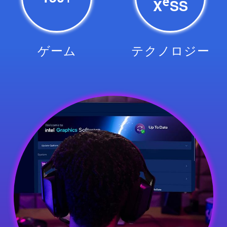
e
X
SS
ゲ ー ム
テ ク ノ ロ ジ ー