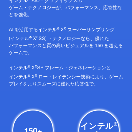
イ ン テ ル
Arc ™ グ ラ フ ィ ッ ク スの
ゲ ー ム ・ テ ク ノ ロ ジ ーが、パ フ ォ ー マ ン ス、応 答 性 な
ど を 強 化。
e
®
AI を活用するイ ン テ ル
X
ス ー パ ー サ ン プ リ ン グ
e
®
(イ ン テ ル
X
SS) ・テ ク ノ ロ ジ ーなら、優れた
パ フ ォ ー マ ン スと質の高いビ ジ ュ ア ルを 150 を超える
ゲ ー ム で。
e
®
イ ン テ ル
X
SS フ レ ー ム ・ジ ェ ネ レ ー シ ョ ンと
e
®
イ ン テ ル
X
ロ ー ・レ イ テ ン シ ー技術に よ り、ゲ ー ム
プ レ イをよりス ム ー ズに優れ た応 答 性 で。
®
イ ン テ ル
150+