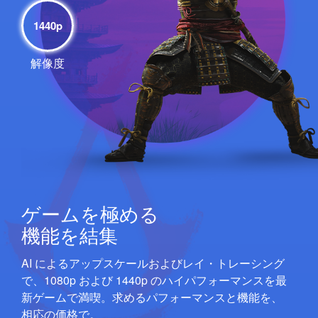
1440p
解像度
ゲームを極める
機能を結集
AI によるア ッ プ ス ケ ー ルおよびレ イ ・ト レ ー シ ン グ
で、1080p および 1440p のハ イ パ フ ォ ー マ ン スを最
新ゲ ー ムで満喫。求めるパ フ ォ ー マ ン スと機能を、
相 応の価 格 で。