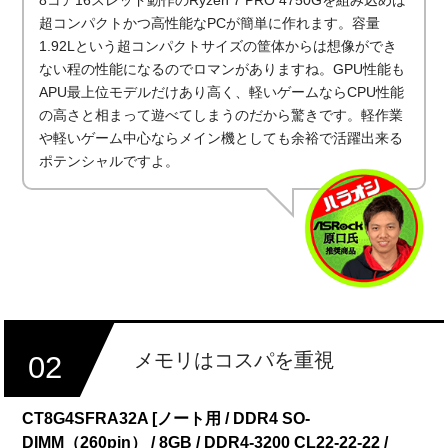
8コア16スレッド動作のRyzen 7 PRO 4750Gを組み込めば
超コンパクトかつ高性能なPCが簡単に作れます。容量
1.92Lという超コンパクトサイズの筐体からは想像ができ
ない程の性能になるのでロマンがありますね。GPU性能も
APU最上位モデルだけあり高く、軽いゲームならCPU性能
の高さと相まって遊べてしまうのだから驚きです。軽作業
や軽いゲーム中心ならメイン機としても余裕で活躍出来る
ポテンシャルですよ。
メモリはコスパを重視
02
CT8G4SFRA32A [ノート用 / DDR4 SO-
DIMM（260pin） / 8GB / DDR4-3200 CL22-22-22 /