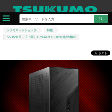
ツクモネットショップ
特集
ASRock 原口氏に聞く DeskMini X300のお勧め構成