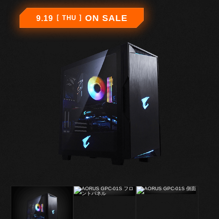
ON SALE
9.19
THU