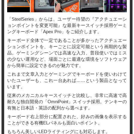
「SteelSeries」からは、ユーザー待望の『アクチュエーシ
ョンポイントを変更可能』な最新キースイッチ採用ゲーミ
ングキーボード「Apex Pro」をご紹介します。
キーボード全体で一定であることが多かったアクチュエー
ションポイントを、キーごとに設定可能という画期的な製
品。ゲーミングシーンでは高速な入力、普段使いではミス
の少ない運用など、場面ごとに最適な環境をソフトウェア
から簡単に設定できるのが魅力です。
これまで文章入力とゲーミングでキーボードを使いわけて
いたユーザーも、これ一台あれば……という製品となって
います。
従来のメカニカルキースイッチと比較し、非常に高速で高
耐久な独自開発の「OmniPoint」スイッチ採用。テンキーの
有無と日本語・英語の配列から選べます。
キーボード右上部分に配置された、好みの画像を表示する
ことができる有機ELパネルも面白いポイント。
もちろん美しいLEDライティングにも対応します。