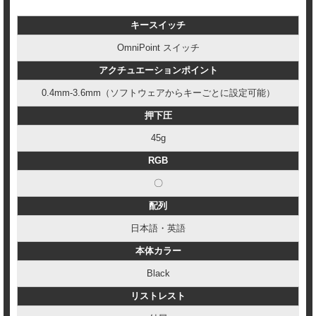
キースイッチ
OmniPoint スイッチ
アクチュエーションポイント
0.4mm-3.6mm（ソフトウェアからキーごとに設定可能）
押下圧
45g
RGB
〇
配列
日本語・英語
本体カラー
Black
リストレスト